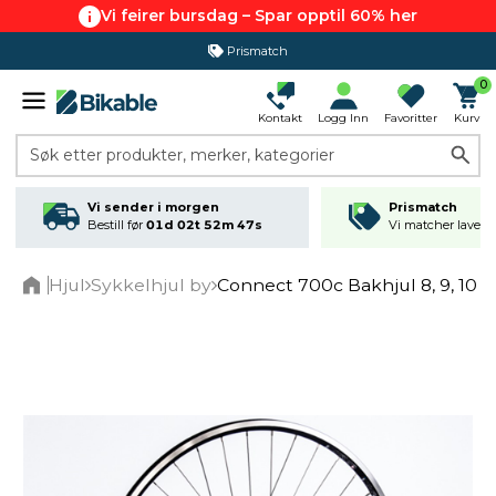
Vi feirer bursdag – Spar opptil 60% her
Prismatch
0
Kontakt
Logg Inn
Favoritter
Kurv
Søk etter produkter, merker, kategorier
Vi sender i morgen
Prismatch
Bestill før
01d 02t 52m 46s
Vi matcher laveste
Hjul
Sykkelhjul by
Connect 700c Bakhjul 8, 9, 10 
Home