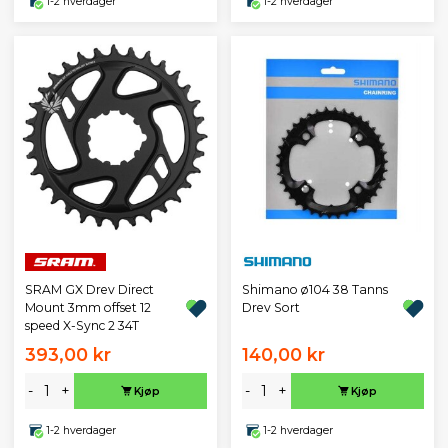
1-2 hverdager
1-2 hverdager
SRAM GX Drev Direct
Shimano ø104 38 Tanns
Mount 3mm offset 12
Drev Sort
speed X-Sync 2 34T
393,00 kr
140,00 kr
-
+
-
+
Kjøp
Kjøp
1-2 hverdager
1-2 hverdager