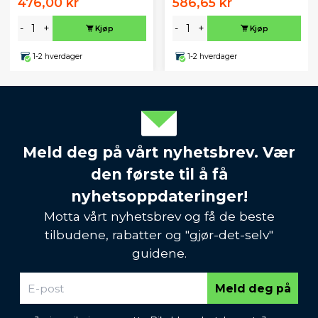
476,00 kr
586,65 kr
-
+
-
+
Kjøp
Kjøp
1-2 hverdager
1-2 hverdager
Meld deg på vårt nyhetsbrev. Vær
den første til å få
nyhetsoppdateringer!
Motta vårt nyhetsbrev og få de beste
tilbudene, rabatter og "gjør-det-selv"
guidene.
Meld deg på