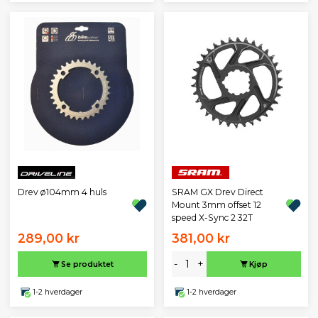
Drev ø104mm 4 huls
SRAM GX Drev Direct
Mount 3mm offset 12
speed X-Sync 2 32T
289,00 kr
381,00 kr
-
+
Se produktet
Kjøp
1-2 hverdager
1-2 hverdager