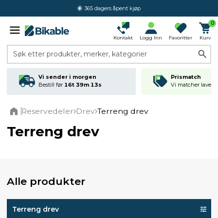
365 dagers åpent kjøp
0
Kontakt
Logg Inn
Favoritter
Kurv
Søk etter produkter, merker, kategorier
Vi sender i morgen
Prismatch
Bestill før
16t 39m 12s
Vi matcher laveste
Reservedeler
Drev
Terreng drev
Home
Terreng drev
Alle produkter
Terreng drev