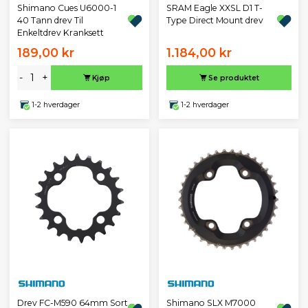
Shimano Cues U6000-1
SRAM Eagle XXSL D1 T-
40 Tann drev Til
Type Direct Mount drev
Enkeltdrev Kranksett
189,00 kr
1.184,00 kr
-
+
Kjøp
Se produktet
1-2 hverdager
1-2 hverdager
Drev FC-M590 64mm Sort
Shimano SLX M7000