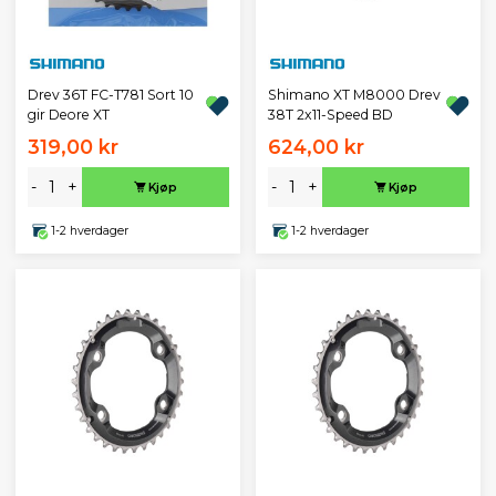
Drev 36T FC-T781 Sort 10
Shimano XT M8000 Drev
gir Deore XT
38T 2x11-Speed BD
319,00 kr
624,00 kr
-
+
-
+
Kjøp
Kjøp
1-2 hverdager
1-2 hverdager