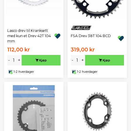
Lasco drev til Kranksett
FSA Drev 38T 104 BCD
med kun et Drev 42T 104
mm
112,00 kr
319,00 kr
-
+
-
+
Kjøp
Kjøp
1-2 hverdager
1-2 hverdager