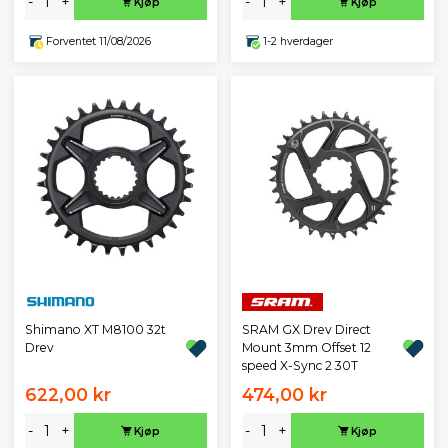
-
+
-
+
Kjøp
Kjøp
Forventet 11/08/2026
1-2 hverdager
Shimano XT M8100 32t
SRAM GX Drev Direct
Drev
Mount 3mm Offset 12
speed X-Sync 2 30T
622,00 kr
474,00 kr
-
+
-
+
Kjøp
Kjøp