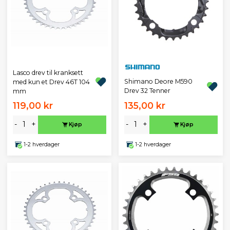
Lasco drev til kranksett
Shimano Deore M590
med kun et Drev 46T 104
Drev 32 Tenner
mm
119,00 kr
135,00 kr
-
+
-
+
Kjøp
Kjøp
1-2 hverdager
1-2 hverdager