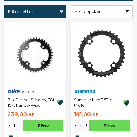
Filtrer etter
Mest populær
BikePartner Ståldrev, 38t,
Shimano blad 36T fc-
104, Narrow Wide
t4010
239,00 kr
141,00 kr
-
+
-
+
Kjøp
Kjøp