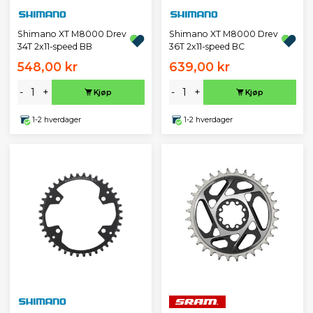
Shimano XT M8000 Drev
Shimano XT M8000 Drev
34T 2x11-speed BB
36T 2x11-speed BC
548,00 kr
639,00 kr
-
+
-
+
Kjøp
Kjøp
1-2 hverdager
1-2 hverdager