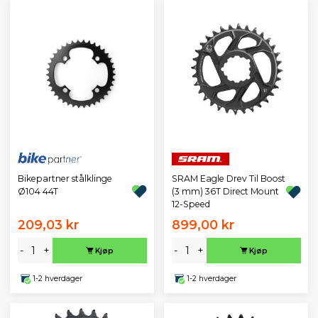
Bikepartner stålklinge
SRAM Eagle Drev Til Boost
Ø104 44T
(3 mm) 36T Direct Mount
12-Speed
209,03 kr
899,00 kr
-
+
-
+
Kjøp
Kjøp
1-2 hverdager
1-2 hverdager