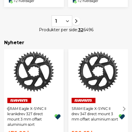
1-2 hverdager
1-2 hverdager
1
Produkter per side:
32
64
96
Nyheter
SRAM Eagle X-SYNC II
SRAM Eagle X-SYNC II
krankdrev 32T direct
drev 34T direct mount 3
mount 3 mm offset
mm offset aluminium sort
aluminium sort