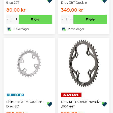
9-sp 22T
Drev 38T Double
80,00 kr
349,00 kr
-
+
-
+
Kjøp
Kjøp
1-2 hverdager
1-2 hverdager
Shimano XT M8000 28T
Drev MTB SRAM/Truvative
Drev BD
ø104 44T