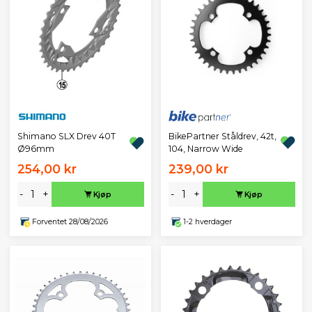
BikePartner Ståldrev, 42t,
Shimano SLX Drev 40T
104, Narrow Wide
Ø96mm
254,00 kr
239,00 kr
-
+
-
+
Kjøp
Kjøp
Forventet 28/08/2026
1-2 hverdager