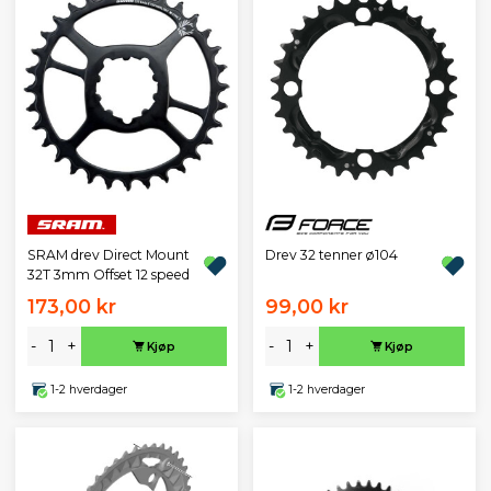
SRAM drev Direct Mount
Drev 32 tenner ø104
32T 3mm Offset 12 speed
173,00 kr
99,00 kr
-
+
-
+
Kjøp
Kjøp
1-2 hverdager
1-2 hverdager