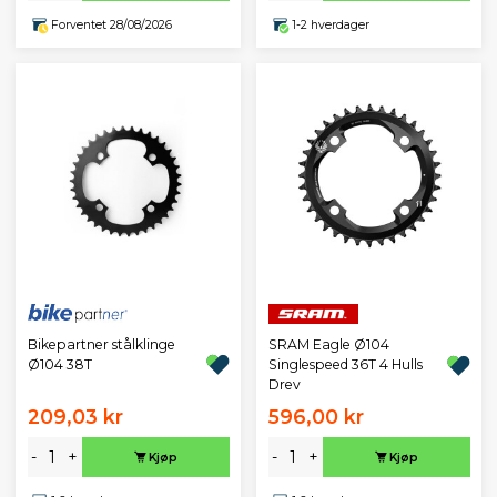
Forventet 28/08/2026
1-2 hverdager
Bikepartner stålklinge
SRAM Eagle Ø104
Ø104 38T
Singlespeed 36T 4 Hulls
Drev
209,03 kr
596,00 kr
-
+
-
+
Kjøp
Kjøp