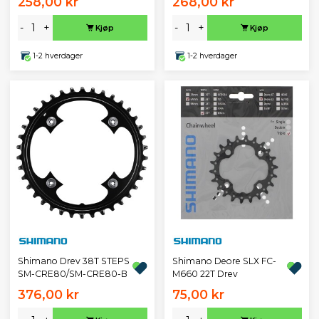
258,00 kr
268,00 kr
-
+
-
+
Kjøp
Kjøp
1-2 hverdager
1-2 hverdager
Shimano Drev 38T STEPS
Shimano Deore SLX FC-
SM-CRE80/SM-CRE80-B
M660 22T Drev
376,00 kr
75,00 kr