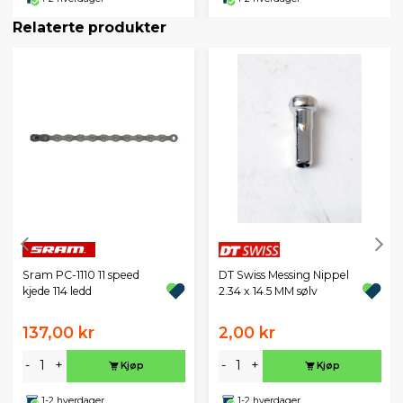
Relaterte produkter
DT Swiss Messing Nippel
Sram PC-1110 11 speed
2.34 x 14.5 MM sølv
kjede 114 ledd
137,00 kr
2,00 kr
-
+
-
+
Kjøp
Kjøp
1-2 hverdager
1-2 hverdager