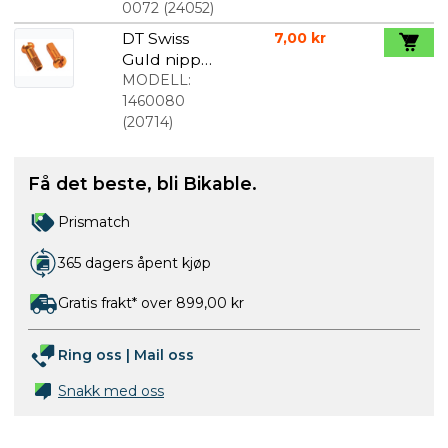
Pull Sort
0072
(
24052
)
DT Swiss
7,00 kr
Guld nippel
2,0 x 12 mm
MODELL:
1460080
(
20714
)
Få det beste, bli Bikable.
Prismatch
365 dagers åpent kjøp
Gratis frakt* over 899,00 kr
Ring oss
|
Mail oss
Snakk med oss