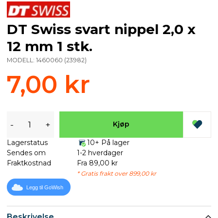
DT Swiss svart nippel 2,0 x
12 mm 1 stk.
MODELL:
1460060
(
23982
)
7,00 kr
-
+
Kjøp
Lagerstatus
10+ På lager
Sendes om
1-2 hverdager
Fraktkostnad
Fra 89,00 kr
* Gratis frakt over 899,00 kr
Legg til GoWish
Beskrivelse