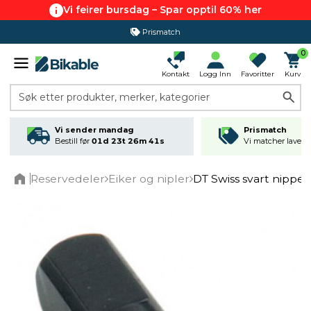
Vi feirer bursdag – Spar opptil 60% her
Prismatch
0
Kontakt
Logg Inn
Favoritter
Kurv
Søk etter produkter, merker, kategorier
Vi sender mandag
Prismatch
Bestill før
01d 23t 26m 41s
Vi matcher laveste
Reservedeler
Eiker og nipler
DT Swiss svart nippel 
Home