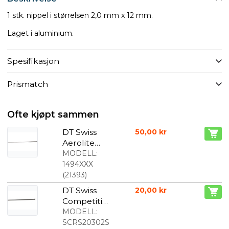
1 stk. nippel i størrelsen 2,0 mm x 12 mm.
Laget i aluminium.
Spesifikasjon
Prismatch
Ofte kjøpt sammen
DT Swiss
50,00 kr
Aerolite
Straightpull
MODELL:
svart
1494XXX
(
21393
)
DT Swiss
20,00 kr
Competitio
n Eiker
MODELL:
Straight
SCRS20302S