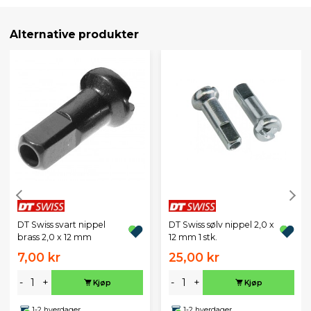
Alternative produkter
DT Swiss svart nippel
DT Swiss sølv nippel 2,0 x
brass 2,0 x 12 mm
12 mm 1 stk.
7,00 kr
25,00 kr
-
+
-
+
Kjøp
Kjøp
1-2 hverdager
1-2 hverdager