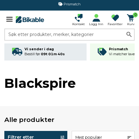
Prismatch
365 dagers åpent kjøp
0
Kontakt
Logg Inn
Favoritter
Kurv
Søk etter produkter, merker, kategorier
Vi sender i dag
Prismatch
Bestill før
09t 01m 40s
Vi matcher laveste
Blackspire
Alle produkter
Filtrer etter
Mest populær