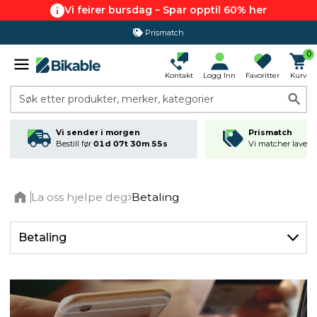
Vi feirer bursdag – Spar opptil 60% her
Prismatch
0
Kontakt
Logg Inn
Favoritter
Kurv
Søk etter produkter, merker, kategorier
Vi sender i morgen
Prismatch
Bestill før
01d 07t 30m 54s
Vi matcher laveste
La oss hjelpe deg
Betaling
Home
Betaling