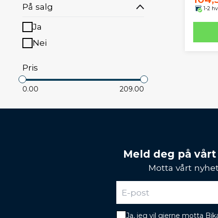
På salg
1-2 h
Ja
Nei
Pris
0.00
209.00
Meld deg på vårt
Motta vårt nyhet
Ja, jeg vil gjerne motta B