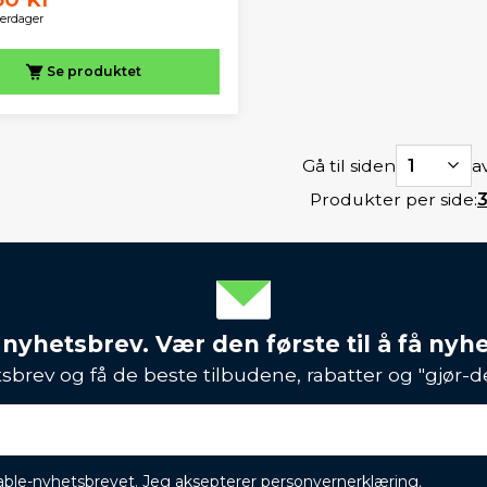
verdager
Se produktet
Gå til siden
1
av
Produkter per side:
 nyhetsbrev. Vær den første til å få nyh
sbrev og få de beste tilbudene, rabatter og "gjør-d
ikable-nyhetsbrevet. Jeg aksepterer
personvernerklæring
.