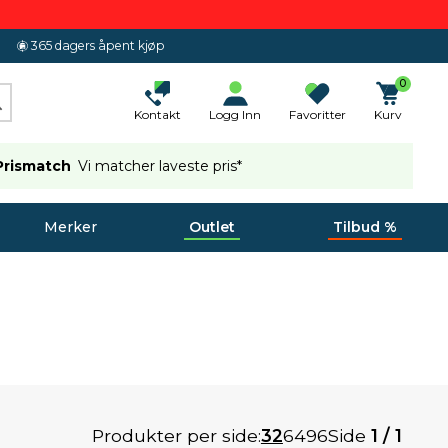
365 dagers åpent kjøp
0
Kontakt
Logg Inn
Favoritter
Kurv
Prismatch
Vi matcher laveste pris*
Merker
Outlet
Tilbud %
Produkter per side:
32
64
96
Side
1 / 1