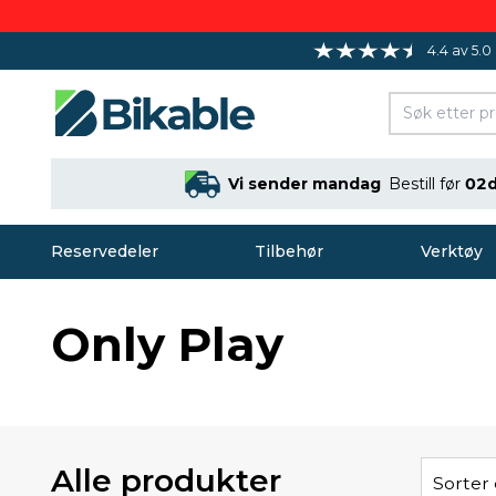
4.4 av 5.0
Vi sender mandag
Bestill før
02d
Reservedeler
Tilbehør
Verktøy
Only Play
Alle produkter
Sorter 