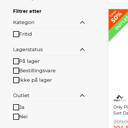
Filtrer etter
SPAR
50%
OUTLE
Kategori
Fritid
Lagerstatus
På lager
Bestillingsvare
Ikke på lager
Outlet
Ja
Only P
Sort 
Nei
209,0
104,