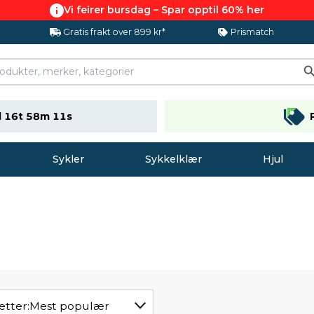
Vi feirer bursdag – Spar opptil 60% her
Gratis frakt over 899 kr*
Prismatch
 16t 58m 11s
Sykler
Sykkelklær
Hjul
etter:
Mest populær