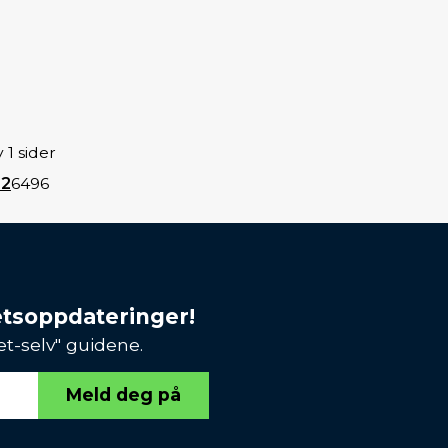
 1 sider
32
64
96
etsoppdateringer!
et-selv" guidene.
Meld deg på