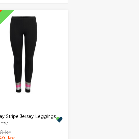
T
lay Stripe Jersey Leggings
Dame
0 kr
50 kr