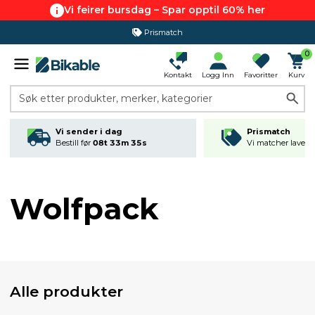
Vi feirer bursdag – Spar opptil 60% her
Prismatch
0
Kontakt
Logg Inn
Favoritter
Kurv
Søk etter produkter, merker, kategorier
Vi sender i dag
Prismatch
Bestill før
08t 33m 35s
Vi matcher laveste
Wolfpack
Alle produkter