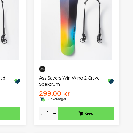
oad
Ass Savers Win Wing 2 Gravel
Spektrum
299,00 kr
1-2 hverdager
-
+
Kjøp