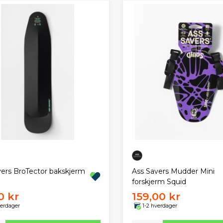
vers BroTector bakskjerm
Ass Savers Mudder Mini
forskjerm Squid
0 kr
159,00 kr
verdager
1-2 hverdager