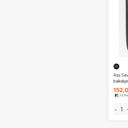
Ass Sa
bakskj
152,
1-2 h
-