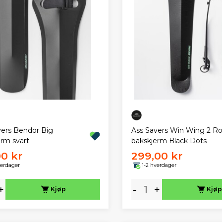
vers Bendor Big
Ass Savers Win Wing 2 R
erm svart
bakskjerm Black Dots
00 kr
299,00 kr
verdager
1-2 hverdager
+
-
+
Kjøp
Kjøp