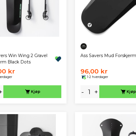
vers Win Wing 2 Gravel
Ass Savers Mud Forskjerm
erm Black Dots
00 kr
96,00 kr
verdager
1-2 hverdager
+
-
+
Kjøp
Kjøp