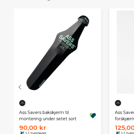
Ass Savers bakskjerm til
Ass Save
montering under setet sort
forskjær
90,00 kr
125,00
1-2 hverdager
1-2 hver