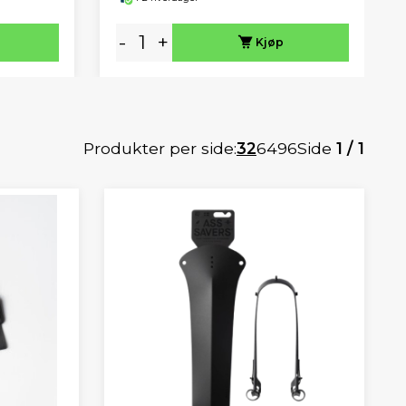
-
+
Kjøp
Produkter per side:
32
64
96
Side
1 / 1