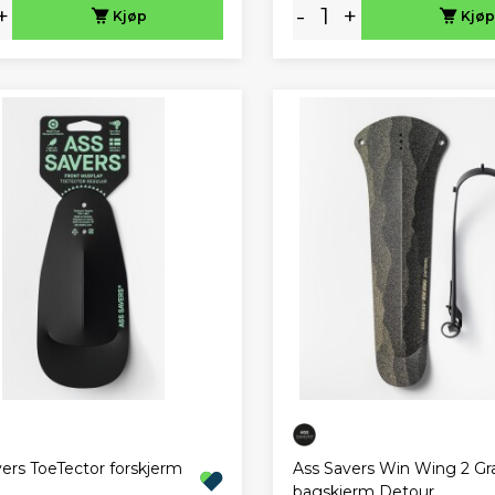
+
-
+
Kjøp
Kjøp
ers ToeTector forskjerm
Ass Savers Win Wing 2 Gr
bagskjerm Detour