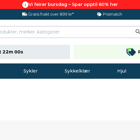
Vi feirer bursdag – Spar opptil 60% her
Gratis frakt over 899 kr*
Prismatch
t 21m 59s
Sykler
Sykkelklær
Hjul