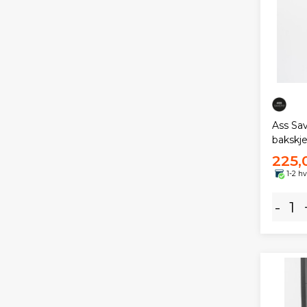
Ass Sa
bakskj
225,
1-2 h
-