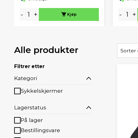
-
+
-
+
Kjøp
Alle produkter
Sorter 
Filtrer etter
Kategori
Sykkelskjermer
Lagerstatus
På lager
Bestillingsvare