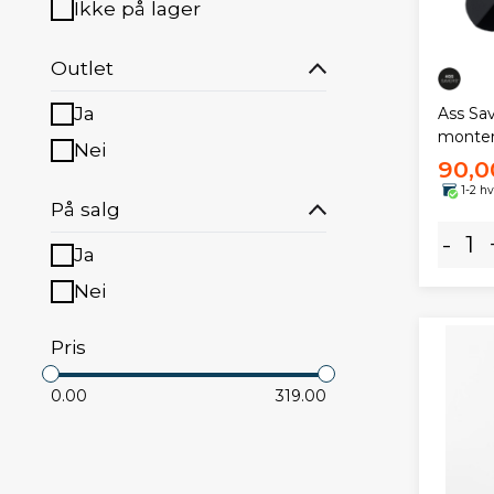
Ikke på lager
Outlet
Ja
Ass Sav
monter
Nei
90,0
1-2 h
På salg
-
Ja
Nei
Pris
0.00
319.00