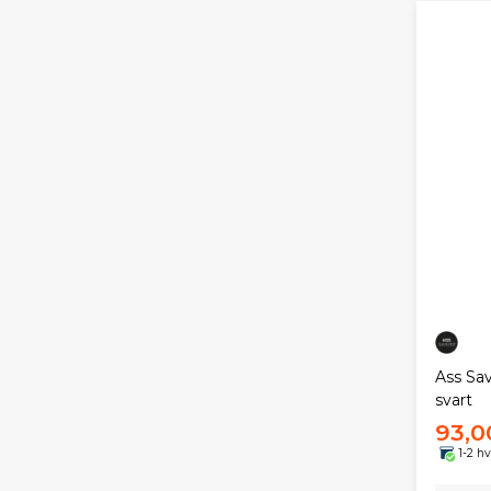
Ass Sa
svart
93,0
1-2 h