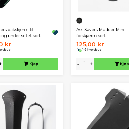
ers bakskjerm til
Ass Savers Mudder Mini
ing under setet sort
forskjærm sort
0 kr
125,00 kr
verdager
1-2 hverdager
+
-
+
Kjøp
Kjøp