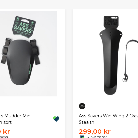
rs Mudder Mini
Ass Savers Win Wing 2 Grav
m sort
Stealth
 kr
299,00 kr
dager
1-2 hverdager