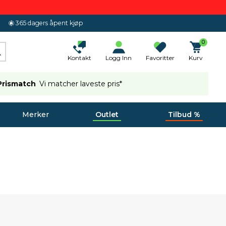
365 dagers åpent kjøp
0
Kontakt
Logg Inn
Favoritter
Kurv
Prismatch
Vi matcher laveste pris*
Merker
Outlet
Tilbud %