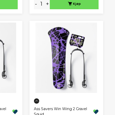
-
+
Kjøp
avel
Ass Savers Win Wing 2 Gravel
Squid