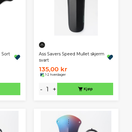
 Sort
Ass Savers Speed Mullet skjerm
svart
135,00 kr
1-2 hverdager
-
+
Kjøp