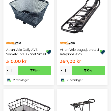
Atran Velo Daily AVS
Atran Velo bagasjebrett til
Sykkelkurv Bak Sort Small
setepinne AVS
310,00 kr
397,00 kr
-
+
-
+
Kjøp
Kjøp
1-2 hverdager
1-2 hverdager