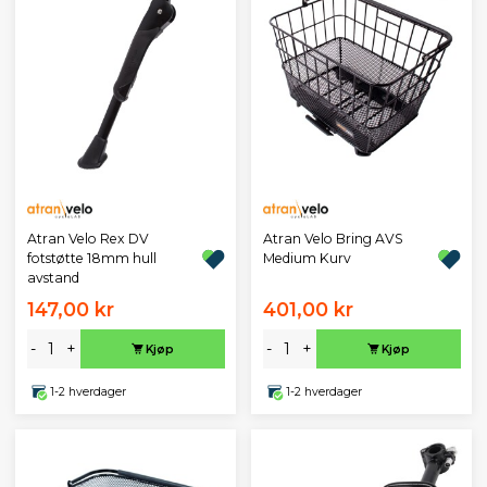
Atran Velo Rex DV
Atran Velo Bring AVS
fotstøtte 18mm hull
Medium Kurv
avstand
147,00 kr
401,00 kr
-
+
-
+
Kjøp
Kjøp
1-2 hverdager
1-2 hverdager