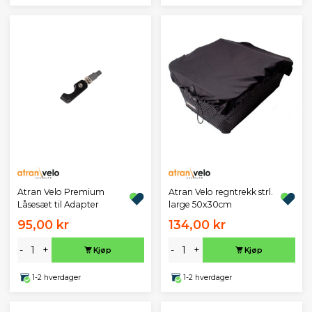
Atran Velo Premium
Atran Velo regntrekk strl.
Låsesæt til Adapter
large 50x30cm
95,00 kr
134,00 kr
-
+
-
+
Kjøp
Kjøp
1-2 hverdager
1-2 hverdager