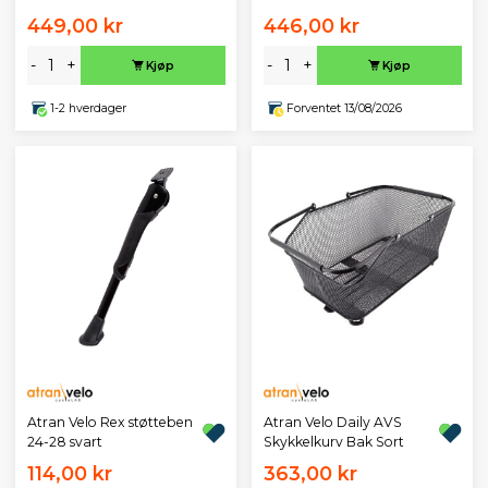
449,00 kr
446,00 kr
-
+
-
+
Kjøp
Kjøp
1-2 hverdager
Forventet 13/08/2026
Atran Velo Rex støtteben
Atran Velo Daily AVS
24-28 svart
Skykkelkurv Bak Sort
114,00 kr
363,00 kr