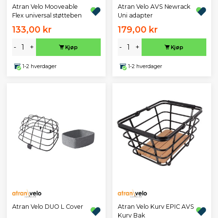
Atran Velo Mooveable
Atran Velo AVS Newrack
Flex universal støtteben
Uni adapter
133,00 kr
179,00 kr
-
+
-
+
Kjøp
Kjøp
1-2 hverdager
1-2 hverdager
Atran Velo DUO L Cover
Atran Velo Kurv EPIC AVS
Kurv Bak