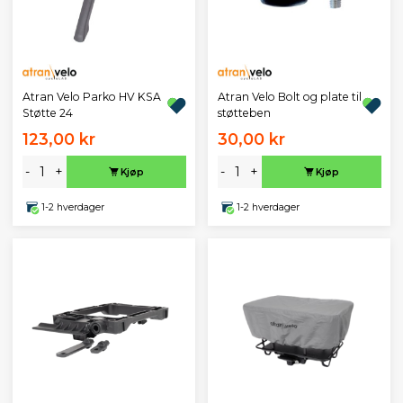
Atran Velo Parko HV KSA
Atran Velo Bolt og plate til
Støtte 24
støtteben
123,00 kr
30,00 kr
-
+
-
+
Kjøp
Kjøp
1-2 hverdager
1-2 hverdager