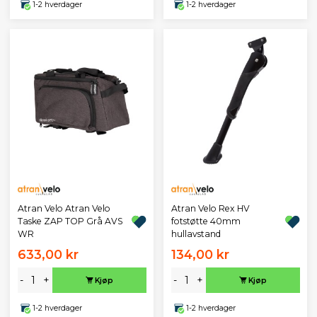
1-2 hverdager
1-2 hverdager
Atran Velo Atran Velo
Atran Velo Rex HV
Taske ZAP TOP Grå AVS
fotstøtte 40mm
WR
hullavstand
633,00 kr
134,00 kr
-
+
-
+
Kjøp
Kjøp
1-2 hverdager
1-2 hverdager