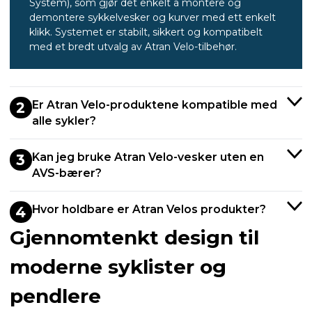
System), som gjør det enkelt å montere og
demontere sykkelvesker og kurver med ett enkelt
klikk. Systemet er stabilt, sikkert og kompatibelt
med et bredt utvalg av Atran Velo-tilbehør.
Er Atran Velo-produktene kompatible med
2
alle sykler?
Kan jeg bruke Atran Velo-vesker uten en
3
AVS-bærer?
Hvor holdbare er Atran Velos produkter?
4
Gjennomtenkt design til
moderne syklister og
pendlere