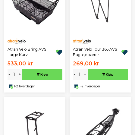
Atran Velo Bring AVS
Atran Velo Tour 365 AVS
Large Kurv
Bagasjebærer
533,00 kr
269,00 kr
-
+
-
+
Kjøp
Kjøp
1-2 hverdager
1-2 hverdager