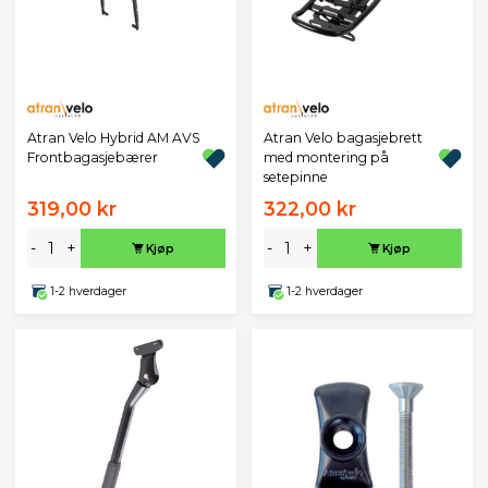
Atran Velo Hybrid AM AVS
Atran Velo bagasjebrett
Frontbagasjebærer
med montering på
setepinne
319,00 kr
322,00 kr
-
+
-
+
Kjøp
Kjøp
1-2 hverdager
1-2 hverdager