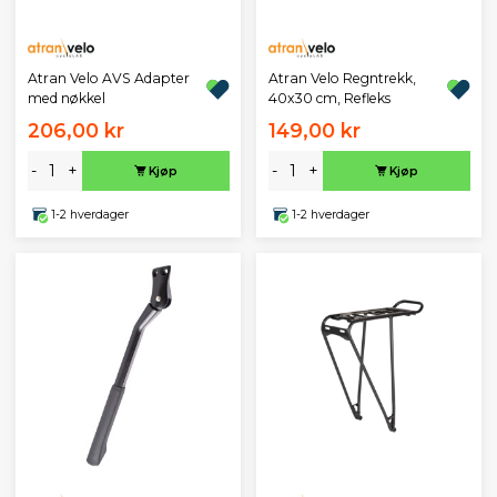
Atran Velo AVS Adapter
Atran Velo Regntrekk,
med nøkkel
40x30 cm, Refleks
206,00 kr
149,00 kr
-
+
-
+
Kjøp
Kjøp
1-2 hverdager
1-2 hverdager