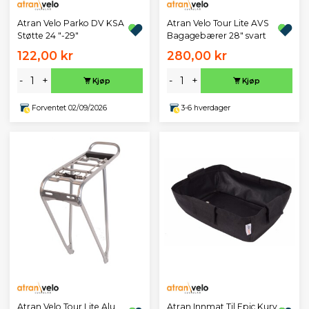
Atran Velo Parko DV KSA
Atran Velo Tour Lite AVS
Støtte 24 "-29"
Bagagebærer 28" svart
122,00 kr
280,00 kr
-
+
-
+
Kjøp
Kjøp
Forventet 02/09/2026
3-6 hverdager
Atran Velo Tour Lite Alu
Atran Innmat Til Epic Kurv