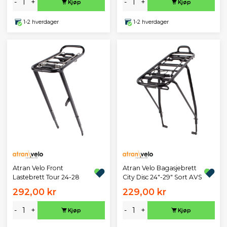
-
+
-
+
Kjøp
Kjøp
1-2 hverdager
1-2 hverdager
Atran Velo Front
Atran Velo Bagasjebrett
Lastebrett Tour 24-28
City Disc 24"-29" Sort AVS
292,00 kr
229,00 kr
-
+
-
+
Kjøp
Kjøp