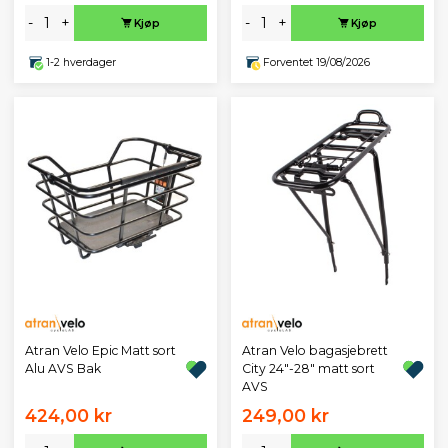
-
+
-
+
Kjøp
Kjøp
1-2 hverdager
Forventet 19/08/2026
Atran Velo Epic Matt sort
Atran Velo bagasjebrett
Alu AVS Bak
City 24"-28" matt sort
AVS
424,00 kr
249,00 kr