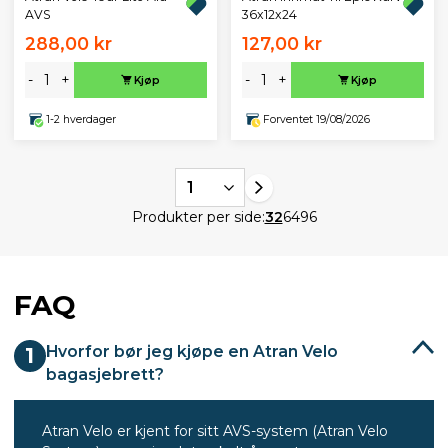
AVS
36x12x24
288,00 kr
127,00 kr
-
+
-
+
Kjøp
Kjøp
1-2 hverdager
Forventet 19/08/2026
1
Produkter per side:
32
64
96
FAQ
Hvorfor bør jeg kjøpe en Atran Velo
1
bagasjebrett?
Atran Velo er kjent for sitt AVS-system (Atran Velo