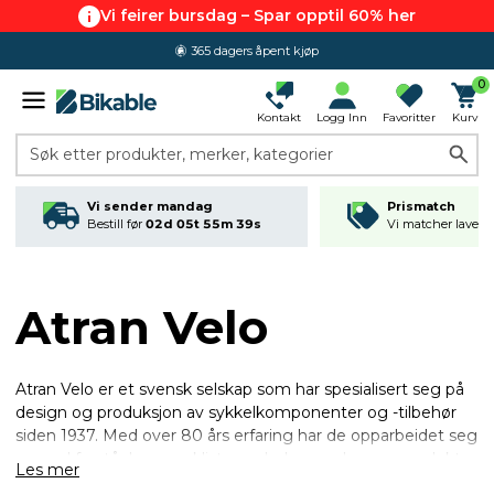
Vi feirer bursdag – Spar opptil 60% her
365 dagers åpent kjøp
0
Kontakt
Logg Inn
Favoritter
Kurv
Søk etter produkter, merker, kategorier
Vi sender mandag
Prismatch
Bestill før
02d 05t 55m 38s
Vi matcher laveste
Atran Velo
Atran Velo er et svensk selskap som har spesialisert seg på
design og produksjon av sykkelkomponenter og -tilbehør
siden 1937. Med over 80 års erfaring har de opparbeidet seg
en god forståelse av syklistenes behov og leverer produkter
Les mer
av høy kvalitet, funksjonalitet og stil. Deres overordnede