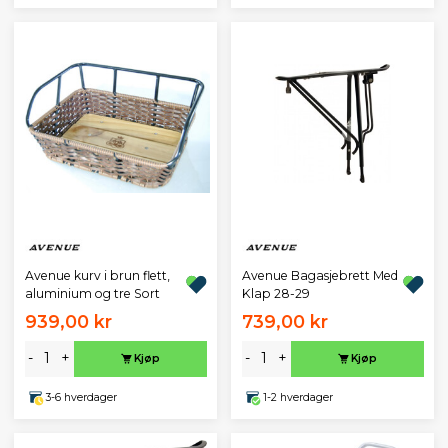
Avenue kurv i brun flett,
Avenue Bagasjebrett Med
aluminium og tre Sort
Klap 28-29
939,00 kr
739,00 kr
-
+
-
+
Kjøp
Kjøp
3-6 hverdager
1-2 hverdager