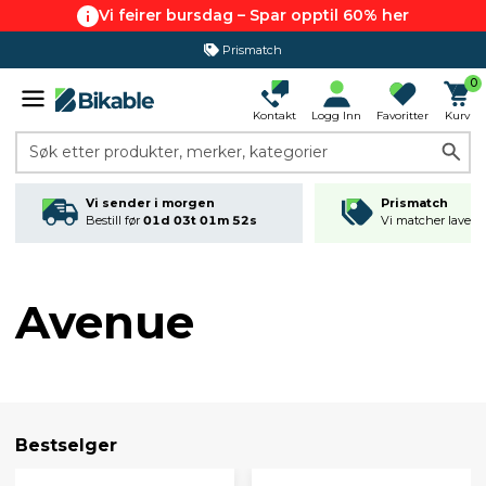
Vi feirer bursdag – Spar opptil 60% her
Prismatch
0
Kontakt
Logg Inn
Favoritter
Kurv
Søk etter produkter, merker, kategorier
Vi sender i morgen
Prismatch
Bestill før
01d 03t 01m 52s
Vi matcher laveste
Avenue
Bestselger