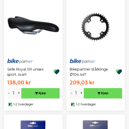
Selle Royal SR unisex
Bikepartner stålklinge
sport, svart
Ø104 44T
138,00 kr
209,03 kr
-
+
-
+
Kjøp
Kjøp
1-2 hverdager
1-2 hverdager