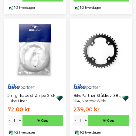
1-2 hverdager
1-2 hverdager
5m. girkabelstrømpe Slick
BikePartner Ståldrev, 38t,
Lube Liner
104, Narrow Wide
72,00 kr
239,00 kr
-
+
-
+
Kjøp
Kjøp
1-2 hverdager
1-2 hverdager