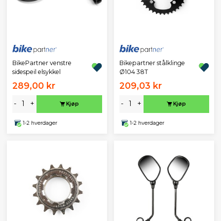
BikePartner venstre
Bikepartner stålklinge
sidespeil elsykkel
Ø104 38T
289,00 kr
209,03 kr
-
+
-
+
Kjøp
Kjøp
1-2 hverdager
1-2 hverdager