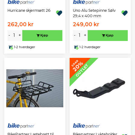
Hurricane skjermsett 26
Uno Alu Setepinne Sølv
29,4 x 400 mm
262,00 kr
249,00 kr
-
+
-
+
Kjøp
Kjøp
1-2 hverdager
1-2 hverdager
SPAR
20%
OUTLET
BikePartner Lastebrett til
Bikepartner Lykteholder