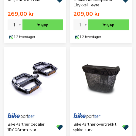
Elsykkel Høyre
269,00 kr
209,00 kr
-
+
-
+
Kjøp
Kjøp
1-2 hverdager
1-2 hverdager
BikePartner pedaler
BikePartner overtrekk til
111x108mm svart
sykkelkurv