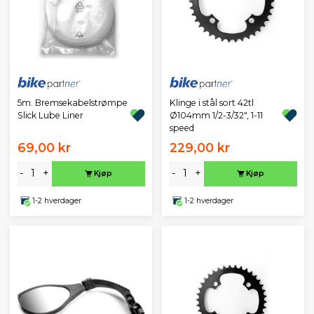
5m. Bremsekabelstrømpe
Klinge i stål sort 42tl
Slick Lube Liner
Ø104mm 1/2-3/32", 1-11
speed
69,00 kr
229,00 kr
-
+
-
+
Kjøp
Kjøp
1-2 hverdager
1-2 hverdager