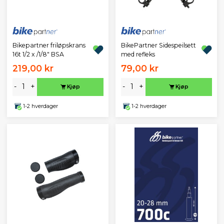
Bikepartner friløpskrans
BikePartner Sidespeilsett
16t 1/2 x /1/8" BSA
med refleks
219,00 kr
79,00 kr
-
+
-
+
Kjøp
Kjøp
1-2 hverdager
1-2 hverdager