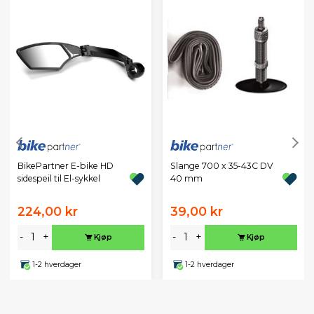
BikePartner E-bike HD
Slange 700 x 35-43C DV
sidespeil til El-sykkel
40 mm
224,00 kr
39,00 kr
-
+
-
+
Kjøp
Kjøp
1-2 hverdager
1-2 hverdager