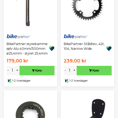
BikePartner styrestamme
BikePartner Ståldrev, 42t,
sølv Alu 40mm/300mm
104, Narrow Wide
ø25,4mm - styret 25,4mm
179,00 kr
239,00 kr
-
+
-
+
Kjøp
Kjøp
1-2 hverdager
1-2 hverdager