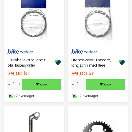
Girkabel ekstra lang til
Bremsevaier, Tandem,
bla. lastesykkler
long john med flere
79,00 kr
99,00 kr
-
+
-
+
Kjøp
Kjøp
1-2 hverdager
1-2 hverdager