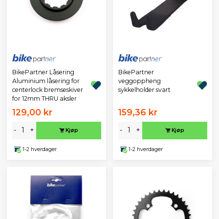
BikePartner Låsering
BikePartner
Aluminium låsering for
veggoppheng
centerlock bremseskiver
sykkelholder svart
for 12mm THRU aksler
129,00 kr
159,36 kr
-
+
-
+
Kjøp
Kjøp
1-2 hverdager
1-2 hverdager