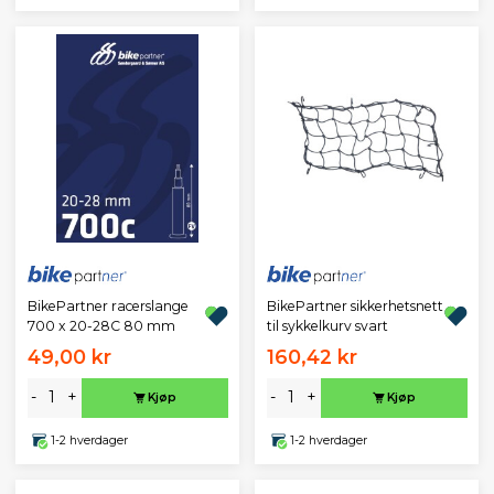
BikePartner racerslange
BikePartner sikkerhetsnett
700 x 20-28C 80 mm
til sykkelkurv svart
49,00 kr
160,42 kr
-
+
-
+
Kjøp
Kjøp
1-2 hverdager
1-2 hverdager