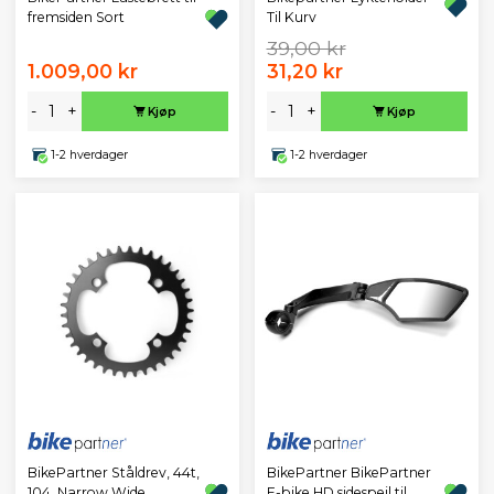
fremsiden Sort
Til Kurv
39,00 kr
1.009,00 kr
31,20 kr
-
+
-
+
Kjøp
Kjøp
1-2 hverdager
1-2 hverdager
BikePartner Ståldrev, 44t,
BikePartner BikePartner
104, Narrow Wide
E-bike HD sidespeil til