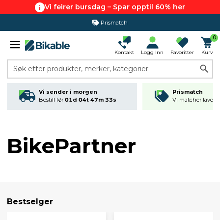
Vi feirer bursdag – Spar opptil 60% her
365 dagers åpent kjøp
0
Kontakt
Logg Inn
Favoritter
Kurv
Søk etter produkter, merker, kategorier
Vi sender i morgen
Prismatch
Bestill før
01d 04t 47m 32s
Vi matcher laveste
BikePartner
Bestselger