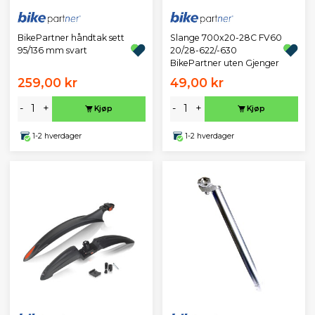
BikePartner håndtak sett
Slange 700x20-28C FV60
95/136 mm svart
20/28-622/-630
BikePartner uten Gjenger
259,00 kr
49,00 kr
-
+
-
+
Kjøp
Kjøp
1-2 hverdager
1-2 hverdager