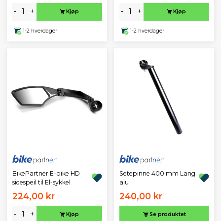
-
+
-
+
Kjøp
Kjøp
1-2 hverdager
1-2 hverdager
BikePartner E-bike HD
Setepinne 400 mm Lang
sidespeil til El-sykkel
alu
224,00 kr
240,00 kr
-
+
Kjøp
Se produktet