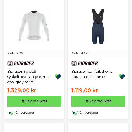
XS
S
M
L
XL
XXL
XS
S
M
L
XL
XXL
Bioracer Epic LS
Bioracer Icon bibshorts
sykkeltrøye lange ermer
nautica blue dame
cool grey herre
1.329,00 kr
1.119,00 kr
Se produktet
Se produktet
1-2 hverdager
1-2 hverdager