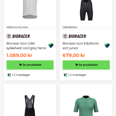
XS
S
M
L
XL
XXL
XXXL
128
140
152
164
Bioracer Icon Gilet
Bioracer Icon bibshorts
sykkelvest cool grey herre
sort junior
1.089,00 kr
679,00 kr
Se produktet
Se produktet
1-2 hverdager
1-2 hverdager