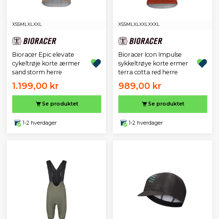
XS
S
M
L
XL
XXL
XS
S
M
L
XL
XXL
XXXL
Bioracer Epic elevate
Bioracer Icon Impulse
cykeltrøje korte ærmer
sykkeltrøye korte ermer
sand storm herre
terra cotta red herre
1.199,00 kr
989,00 kr
Se produktet
Se produktet
1-2 hverdager
1-2 hverdager