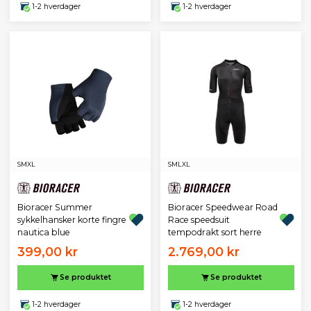
1-2 hverdager
1-2 hverdager
S
M
XL
S
M
L
XL
Bioracer Summer
Bioracer Speedwear Road
sykkelhansker korte fingre
Race speedsuit
nautica blue
tempodrakt sort herre
399,00 kr
2.769,00 kr
Se produktet
Se produktet
1-2 hverdager
1-2 hverdager