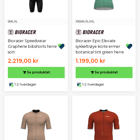
S
M
L
XL
XS
S
M
L
XL
XXL
Bioracer Speedwear
Bioracer Epic Elevate
Graphene bibshorts herre
sykkeltrøye korte ermer
sort
botanical tint green herre
2.219,00 kr
1.199,00 kr
Se produktet
Se produktet
1-2 hverdager
1-2 hverdager