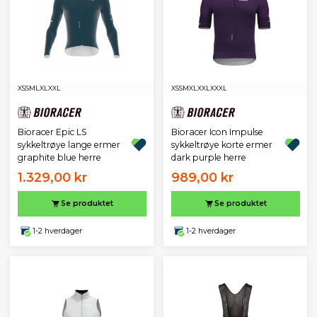
XS
S
M
L
XL
XXL
XS
S
M
XL
XXL
XXXL
Bioracer Epic LS
Bioracer Icon Impulse
sykkeltrøye lange ermer
sykkeltrøye korte ermer
graphite blue herre
dark purple herre
1.329,00 kr
989,00 kr
Se produktet
Se produktet
1-2 hverdager
1-2 hverdager