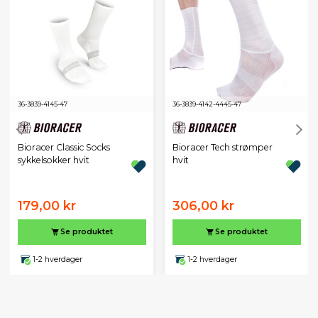
36-38
39-41
45-47
36-38
39-41
42-44
45-47
Bioracer Classic Socks
Bioracer Tech strømper
sykkelsokker hvit
hvit
179,00 kr
306,00 kr
Se produktet
Se produktet
1-2 hverdager
1-2 hverdager