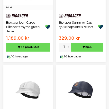
M
L
XL
Bioracer Icon Cargo
Bioracer Summer Cap
Bibshorts thyme green
sykkelcaps one size sort
dame
1.189,00 kr
329,00 kr
-
+
Se produktet
Kjøp
1-2 hverdager
1-2 hverdager