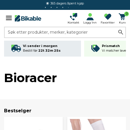
4.4 av 5.0
0
Kontakt
Logg Inn
Favoritter
Kurv
Søk etter produkter, merker, kategorier
Vi sender i morgen
Prismatch
Bestill før
22t 32m 24s
Vi matcher laveste
Bioracer
Bestselger