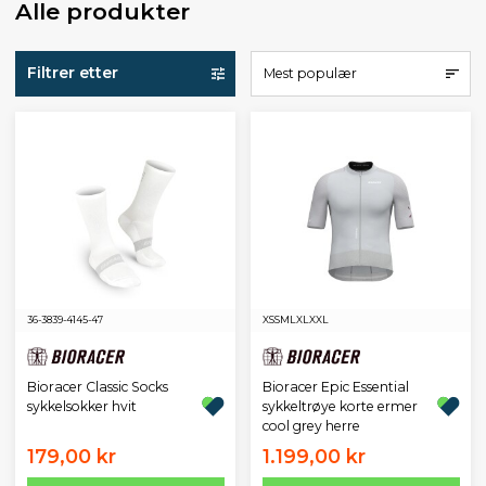
Alle produkter
Filtrer etter
Mest populær
36-38
39-41
45-47
XS
S
M
L
XL
XXL
Bioracer Classic Socks
Bioracer Epic Essential
sykkelsokker hvit
sykkeltrøye korte ermer
cool grey herre
179,00 kr
1.199,00 kr