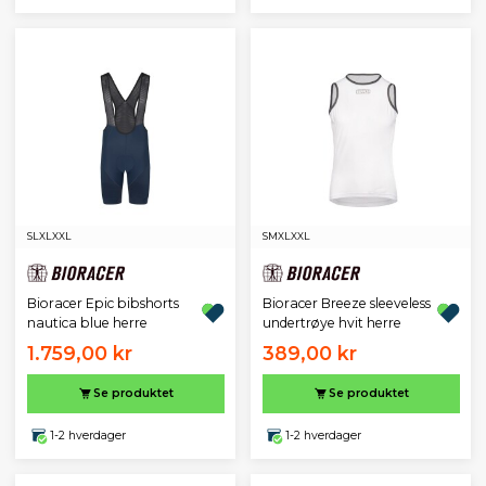
S
L
XL
XXL
S
M
XL
XXL
Bioracer Epic bibshorts
Bioracer Breeze sleeveless
nautica blue herre
undertrøye hvit herre
1.759,00 kr
389,00 kr
Se produktet
Se produktet
1-2 hverdager
1-2 hverdager