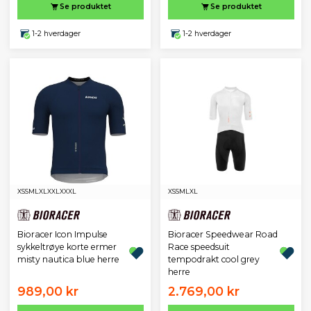
Se produktet
Se produktet
1-2 hverdager
1-2 hverdager
XS
S
M
L
XL
XXL
XXXL
XS
S
M
L
XL
Bioracer Icon Impulse
Bioracer Speedwear Road
sykkeltrøye korte ermer
Race speedsuit
misty nautica blue herre
tempodrakt cool grey
herre
989,00 kr
2.769,00 kr