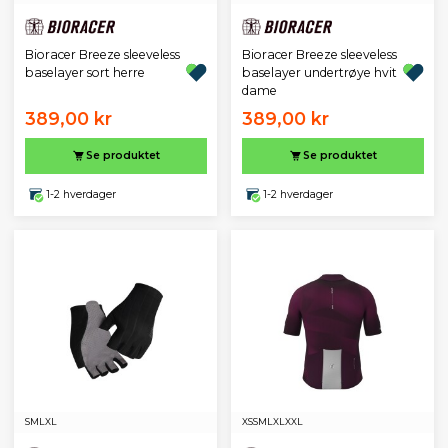
Bioracer Breeze sleeveless
Bioracer Breeze sleeveless
baselayer sort herre
baselayer undertrøye hvit
dame
389,00 kr
389,00 kr
Se produktet
Se produktet
1-2 hverdager
1-2 hverdager
S
M
L
XL
XS
S
M
L
XL
XXL