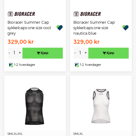
Bioracer Summer Cap
Bioracer Summer Cap
sykkelcaps one size cool
sykkelcaps one size
grey
nautica blue
329,00 kr
329,00 kr
-
+
-
+
Kjøp
Kjøp
1-2 hverdager
1-2 hverdager
S
M
L
XL
XXL
S
M
L
XL