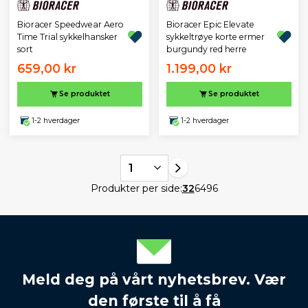
Bioracer Speedwear Aero
Bioracer Epic Elevate
Time Trial sykkelhansker
sykkeltrøye korte ermer
sort
burgundy red herre
659,00 kr
1.199,00 kr
Se produktet
Se produktet
1-2 hverdager
1-2 hverdager
1
Produkter per side:
32
64
96
Meld deg på vårt nyhetsbrev. Vær
den første til å få