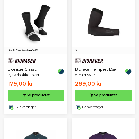
36-38
39-41
42-44
45-47
S
Bioracer Classic
Bioracer Tempest løse
sykkelsokker svart
ermer svart
179,00 kr
289,00 kr
Se produktet
Se produktet
1-2 hverdager
1-2 hverdager