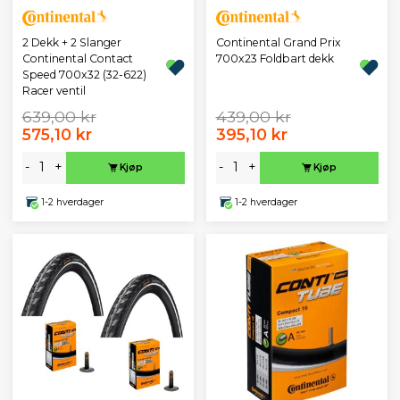
2 Dekk + 2 Slanger
Continental Grand Prix
Continental Contact
700x23 Foldbart dekk
Speed 700x32 (32-622)
Racer ventil
639,00 kr
439,00 kr
575,10 kr
395,10 kr
-
+
-
+
Kjøp
Kjøp
1-2 hverdager
1-2 hverdager