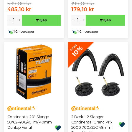
539,00 kr
199,00 kr
485,10 kr
179,10 kr
-
+
-
+
Kjøp
Kjøp
1-2 hverdager
1-2 hverdager
SPAR
10%
Continental 20" Slange
2 Dæk + 2 Slanger
50/62-406/451 m/ 40mm
Continental Grand Prix
Dunlop Ventil
5000 700x25C 48mm