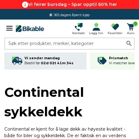
Vi feirer bursdag – Spar opptil 60% her
365 dagers åpent kjøp
0
Kontakt
Logg Inn
Favoritter
Kurv
Søk etter produkter, merker, kategorier
Vi sender mandag
Prismatch
Bestill før
02d 02t 41m 33s
Vi matcher laveste
Continental
sykkeldekk
Continental er kjent for å lage dekk av høyeste kvalitet -
både for biler og sykkeldekk. De er faktisk en av verdens