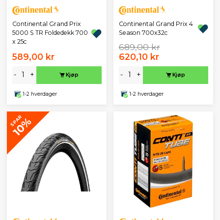
Continental Grand Prix
Continental Grand Prix 4
5000 S TR Foldedekk 700
Season 700x32c
x 25c
689,00 kr
589,00 kr
620,10 kr
-
+
-
+
Kjøp
Kjøp
1-2 hverdager
1-2 hverdager
SPAR
10%