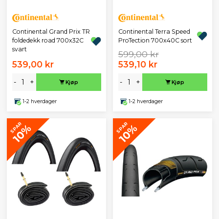
Continental Grand Prix TR
Continental Terra Speed
foldedekk road 700x32C
ProTection 700x40C sort
svart
599,00 kr
539,00 kr
539,10 kr
-
+
-
+
Kjøp
Kjøp
1-2 hverdager
1-2 hverdager
SPAR
SPAR
10%
10%