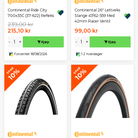
Continental Ride City
Continental 26" Lettveks
700x35C (37-622) Refleks
Slange 47/62-559 Med
42mm Racer Ventil
239,00 kr
215,10 kr
99,00 kr
-
+
-
+
Kjøp
Kjøp
Forventet 18/08/2026
1-2 hverdager
SPAR
SPAR
10%
10%