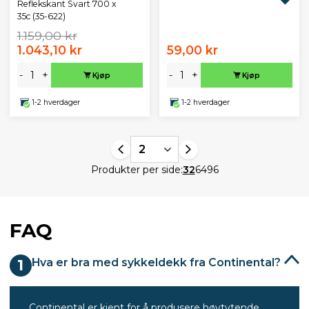
Reflekskant Svart 700 x
35c (35-622)
1.159,00 kr
1.043,10 kr
59,00 kr
-
+
-
+
Kjøp
Kjøp
1-2 hverdager
1-2 hverdager
2
Produkter per side:
32
64
96
FAQ
Hva er bra med sykkeldekk fra Continental?
1
Continental er kjent for å produsere høytytende