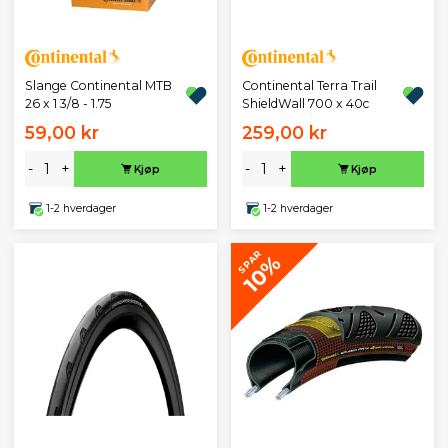
Slange Continental MTB
Continental Terra Trail
26 x 1 3/8 - 1.75
ShieldWall 700 x 40c
59,00 kr
259,00 kr
-
+
-
+
Kjøp
Kjøp
1-2 hverdager
1-2 hverdager
SPAR
10%