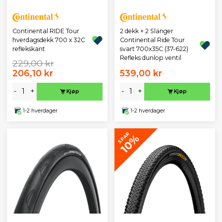
Continental RIDE Tour
2 dekk + 2 Slanger
hverdagsdekk 700 x 32C
Continental Ride Tour
reflekskant
svart 700x35C (37-622)
Refleks dunlop ventil
229,00 kr
206,10 kr
539,00 kr
-
+
-
+
Kjøp
Kjøp
1-2 hverdager
1-2 hverdager
SPAR
10%