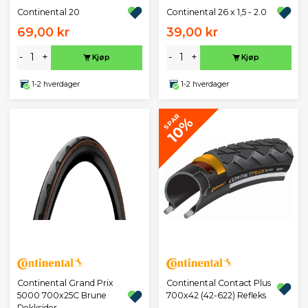
Continental 20
Continental 26 x 1,5 - 2.0
69,00 kr
39,00 kr
-
+
-
+
Kjøp
Kjøp
1-2 hverdager
1-2 hverdager
SPAR
10%
Continental Grand Prix
Continental Contact Plus
5000 700x25C Brune
700x42 (42-622) Refleks
Dekksider