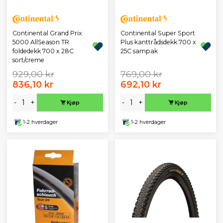
Continental Grand Prix
Continental Super Sport
5000 AllSeason TR
Plus kanttrådsdekk 700 x
foldedekk 700 x 28C
25C sampak
sort/creme
929,00 kr
769,00 kr
836,10 kr
692,10 kr
-
+
-
+
Kjøp
Kjøp
1-2 hverdager
1-2 hverdager