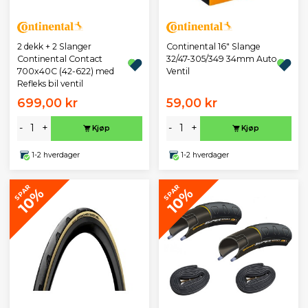
2 dekk + 2 Slanger
Continental 16" Slange
Continental Contact
32/47-305/349 34mm Auto
700x40C (42-622) med
Ventil
Refleks bil ventil
699,00 kr
59,00 kr
-
+
-
+
Kjøp
Kjøp
1-2 hverdager
1-2 hverdager
SPAR
SPAR
10%
10%