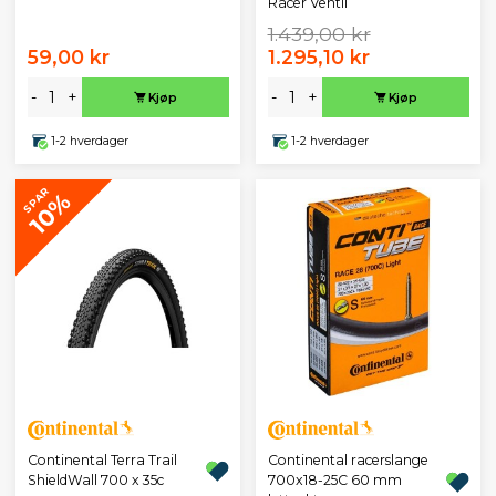
Racer Ventil
1.439,00 kr
59,00 kr
1.295,10 kr
-
+
-
+
Kjøp
Kjøp
1-2 hverdager
1-2 hverdager
SPAR
10%
Continental Terra Trail
Continental racerslange
ShieldWall 700 x 35c
700x18-25C 60 mm