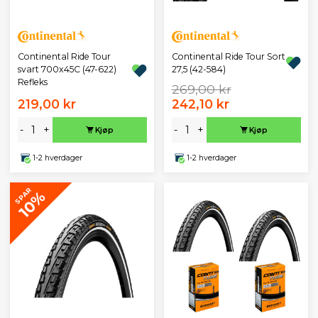
Continental Ride Tour
Continental Ride Tour Sort
svart 700x45C (47-622)
27,5 (42-584)
Refleks
269,00 kr
219,00 kr
242,10 kr
-
+
-
+
Kjøp
Kjøp
1-2 hverdager
1-2 hverdager
SPAR
10%