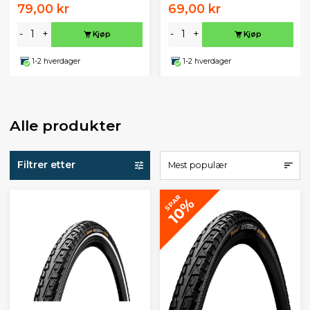
79,00 kr
69,00 kr
-
+
-
+
Kjøp
Kjøp
1-2 hverdager
1-2 hverdager
Alle produkter
Filtrer etter
Mest populær
SPAR
10%