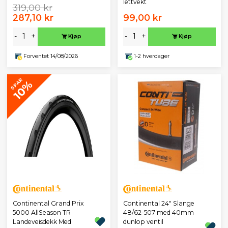
lettvekt
319,00 kr
287,10 kr
99,00 kr
-
+
-
+
Kjøp
Kjøp
Forventet 14/08/2026
1-2 hverdager
SPAR
10%
Continental Grand Prix
Continental 24" Slange
5000 AllSeason TR
48/62-507 med 40mm
Landeveisdekk Med
dunlop ventil