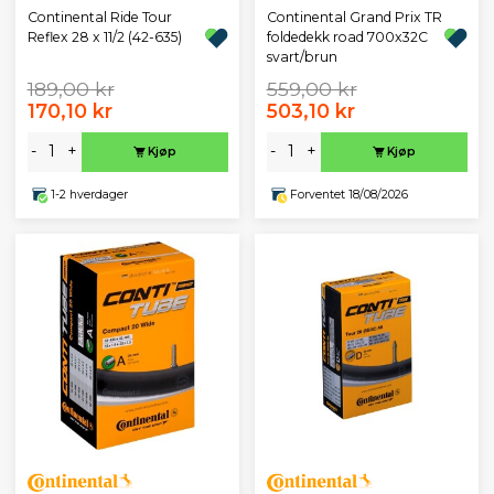
Continental Ride Tour
Continental Grand Prix TR
Reflex 28 x 11/2 (42-635)
foldedekk road 700x32C
svart/brun
189,00 kr
559,00 kr
170,10 kr
503,10 kr
-
+
-
+
Kjøp
Kjøp
1-2 hverdager
Forventet 18/08/2026