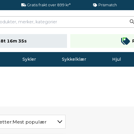
Gratis frakt over 899 kr*
Prismatch
18t 16m 35s
Sykler
Sykkelklær
Hjul
etter:
Mest populær