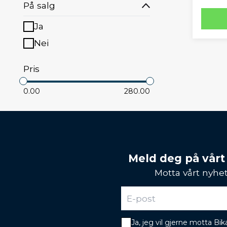
På salg
Ja
Nei
Pris
0.00
280.00
Meld deg på vårt
Motta vårt nyhet
Ja, jeg vil gjerne motta B