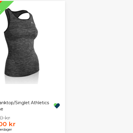
T
anktop/Singlet Athletics
me
0 kr
00 kr
verdager