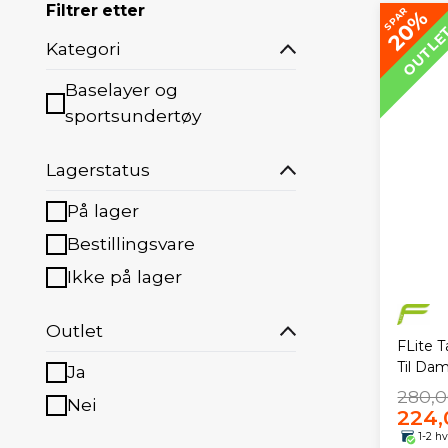
Filtrer etter
SPAR
20%
OUTLE
Kategori
Baselayer og
sportsundertøy
Lagerstatus
På lager
Bestillingsvare
Ikke på lager
Outlet
FLite T
Til Da
Ja
280,0
Nei
224,
1-2 h