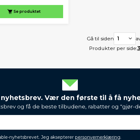
Se produktet
Gå til siden
1
av
Produkter per side:
 nyhetsbrev. Vær den første til å få nyh
sbrev og få de beste tilbudene, rabatter og "gjør-d
ikable-nyhetsbrevet. Jeg aksepterer
personvernerklæring
.