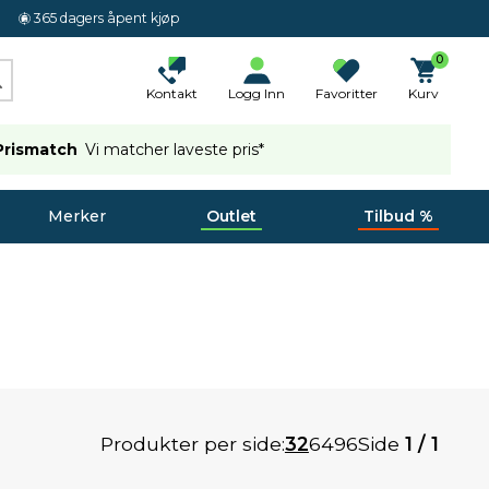
365 dagers åpent kjøp
0
Kontakt
Logg Inn
Favoritter
Kurv
Prismatch
Vi matcher laveste pris*
Merker
Outlet
Tilbud %
Produkter per side:
32
64
96
Side
1 / 1