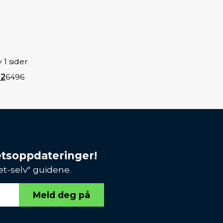
 1 sider
32
64
96
etsoppdateringer!
et-selv" guidene.
Meld deg på