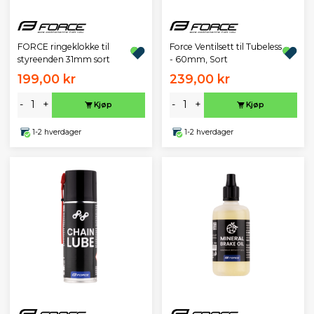
FORCE ringeklokke til
Force Ventilsett til Tubeless
styreenden 31mm sort
- 60mm, Sort
199,00 kr
239,00 kr
-
+
-
+
Kjøp
Kjøp
1-2 hverdager
1-2 hverdager