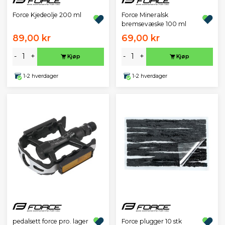
Force Kjedeolje 200 ml
Force Mineralsk
bremsevæske 100 ml
89,00 kr
69,00 kr
-
+
-
+
Kjøp
Kjøp
1-2 hverdager
1-2 hverdager
pedalsett force pro. lager
Force plugger 10 stk