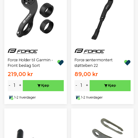
Force Holder til Garmin -
Force sentermontert
Front beslag Sort
støtteben 22
219,00 kr
89,00 kr
-
+
-
+
Kjøp
Kjøp
1-2 hverdager
1-2 hverdager