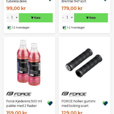
tubeless dekk
Bremse 947 sort
99,00 kr
179,00 kr
-
+
-
+
Kjøp
Kjøp
1-2 hverdager
1-2 hverdager
Force Kjederens 500 ml
FORCE holker gummi
pakke med 2 flasker
med locking svart
159,00 kr
129,00 kr