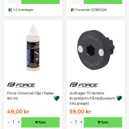
1-2 hverdager
Forventet 12/08/2026
Force Universal Olje i flaske
Avdrager Til Venstre
80 ml
Kranklarm På Hollowtech
II Kranksett
49,00 kr
59,00 kr
-
+
-
+
Kjøp
Kjøp