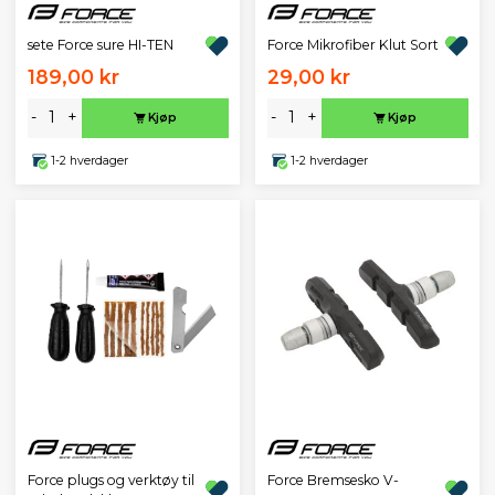
sete Force sure HI-TEN
Force Mikrofiber Klut Sort
189,00 kr
29,00 kr
-
+
-
+
Kjøp
Kjøp
1-2 hverdager
1-2 hverdager
Force plugs og verktøy til
Force Bremsesko V-