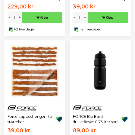
229,00 kr
39,00 kr
-
+
-
+
Kjøp
Kjøp
1-2 hverdager
1-2 hverdager
Force Lappestrenger i to
FORCE Bio Earth
størrelser
drikkeflaske 0,75 liter sort
39,00 kr
89,00 kr