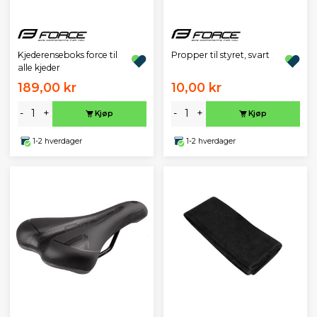
Kjederenseboks force til
Propper til styret, svart
alle kjeder
189,00 kr
10,00 kr
-
+
-
+
Kjøp
Kjøp
1-2 hverdager
1-2 hverdager