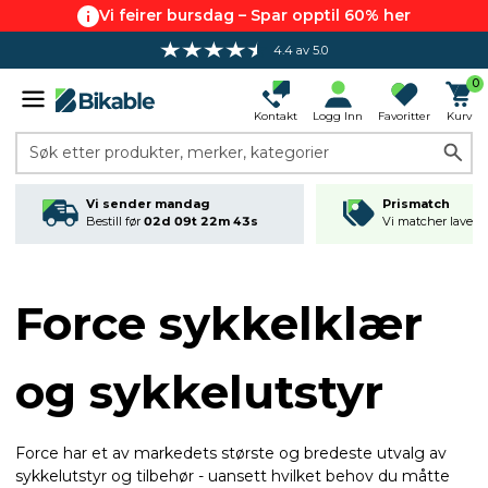
Vi feirer bursdag – Spar opptil 60% her
4.4 av 5.0
0
Kontakt
Logg Inn
Favoritter
Kurv
Søk etter produkter, merker, kategorier
Vi sender mandag
Prismatch
Bestill før
02d 09t 22m 43s
Vi matcher laveste
Force sykkelklær
og sykkelutstyr
Force har et av markedets største og bredeste utvalg av
sykkelutstyr og tilbehør - uansett hvilket behov du måtte