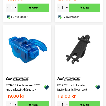
-
+
-
+
Kjøp
Kjøp
1-2 hverdager
1-2 hverdager
FORCE kjederenser ECO
FORCE mobilholder
med plastikkhåndtak
justerbar i silikon sort
119,00 kr
119,00 kr
-
+
-
+
Kjøp
Kjøp