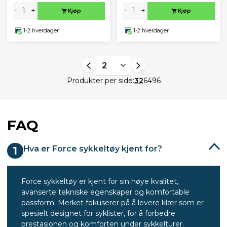
-
+
-
+
Kjøp
Kjøp
1-2 hverdager
1-2 hverdager
2
Produkter per side:
32
64
96
FAQ
Hva er Force sykkeltøy kjent for?
1
Force sykkeltøy er kjent for sin høye kvalitet,
avanserte tekniske egenskaper og komfortable
passform. Merket fokuserer på å levere klær som er
spesielt designet for syklister, for å forbedre
prestasjonen og komforten under sykkelturer.