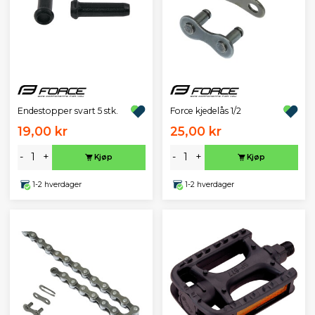
Endestopper svart 5 stk.
Force kjedelås 1/2
19,00 kr
25,00 kr
-
+
-
+
Kjøp
Kjøp
1-2 hverdager
1-2 hverdager