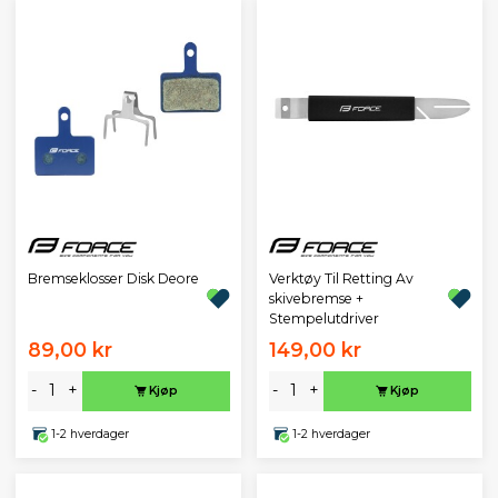
Bremseklosser Disk Deore
Verktøy Til Retting Av
skivebremse +
Stempelutdriver
89,00 kr
149,00 kr
-
+
-
+
Kjøp
Kjøp
1-2 hverdager
1-2 hverdager