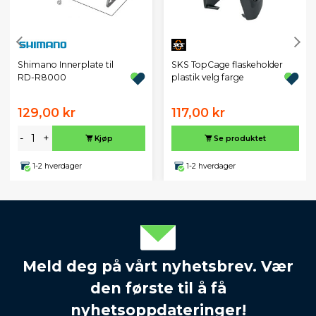
SKS TopCage flaskeholder
Shimano Innerplate til
plastik velg farge
RD-R8000
129,00 kr
117,00 kr
-
+
Kjøp
Se produktet
1-2 hverdager
1-2 hverdager
Meld deg på vårt nyhetsbrev. Vær
den første til å få
nyhetsoppdateringer!