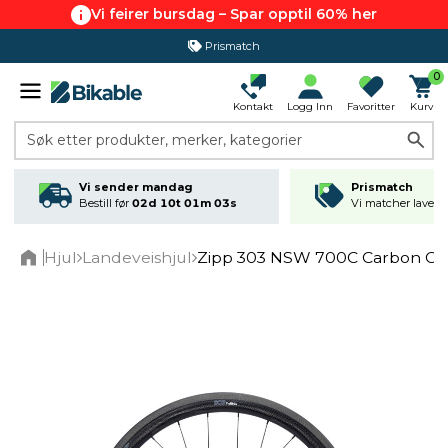
Vi feirer bursdag – Spar opptil 60% her
Prismatch
0
Kontakt
Logg Inn
Favoritter
Kurv
Søk etter produkter, merker, kategorier
Vi sender mandag
Prismatch
Bestill før
02d 10t 01m 03s
Vi matcher laveste
Hjul
Landeveishjul
Zipp 303 NSW 700C Carbon Cli
Home