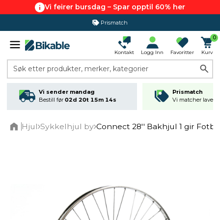
Vi feirer bursdag – Spar opptil 60% her
Prismatch
365 dagers åpent kjøp
0
Kontakt
Logg Inn
Favoritter
Kurv
Søk etter produkter, merker, kategorier
Vi sender mandag
Prismatch
Bestill før
02d 20t 15m 13s
Vi matcher laveste
Hjul
Sykkelhjul by
Connect 28'' Bakhjul 1 gir Fotb
Home