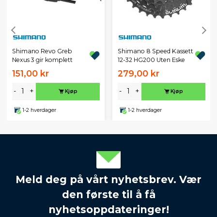
Shimano Revo Greb
Shimano 8 Speed Kassett
Nexus 3 gir komplett
12-32 HG200 Uten Eske
151,00 kr
279,00 kr
-
+
-
+
Kjøp
Kjøp
1-2 hverdager
1-2 hverdager
Meld deg på vårt nyhetsbrev. Vær
den første til å få
nyhetsoppdateringer!