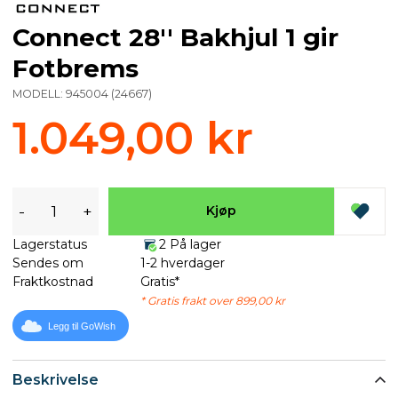
Connect 28'' Bakhjul 1 gir
Fotbrems
MODELL:
945004
(
24667
)
1.049,00 kr
-
+
Kjøp
Lagerstatus
2 På lager
Sendes om
1-2 hverdager
Fraktkostnad
Gratis*
* Gratis frakt over 899,00 kr
Legg til GoWish
Beskrivelse