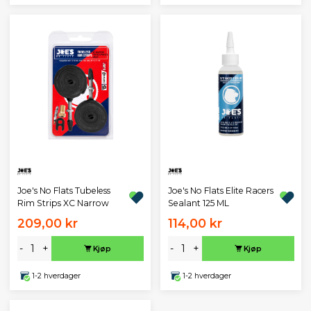
Joe's No Flats Tubeless
Joe's No Flats Elite Racers
Rim Strips XC Narrow
Sealant 125 ML
209,00 kr
114,00 kr
-
+
-
+
Kjøp
Kjøp
1-2 hverdager
1-2 hverdager