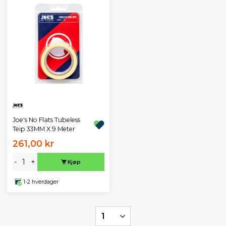
Joe's No Flats Tubeless
Teip 33MM X 9 Meter
261,00 kr
-
+
Kjøp
1-2 hverdager
1