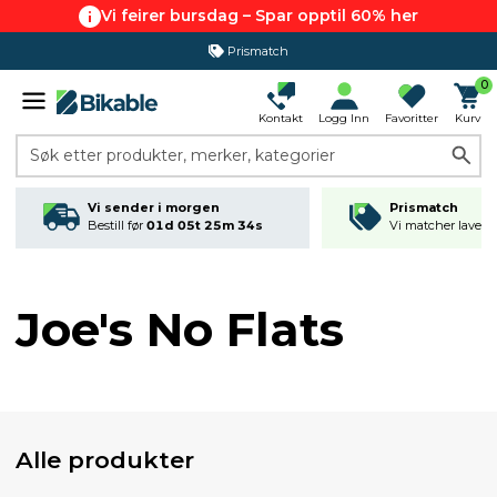
Vi feirer bursdag – Spar opptil 60% her
Prismatch
365 dagers åpent kjøp
0
Kontakt
Logg Inn
Favoritter
Kurv
Søk etter produkter, merker, kategorier
Vi sender i morgen
Prismatch
Bestill før
01d 05t 25m 34s
Vi matcher laveste
Joe's No Flats
Alle produkter