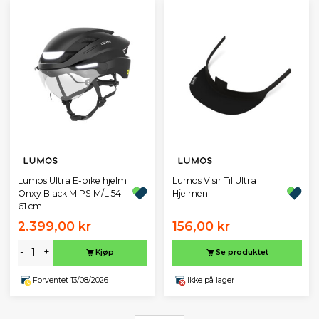
Lumos Ultra E-bike hjelm
Lumos Visir Til Ultra
Onxy Black MIPS M/L 54-
Hjelmen
61 cm.
2.399,00 kr
156,00 kr
-
+
Kjøp
Se produktet
Forventet 13/08/2026
Ikke på lager