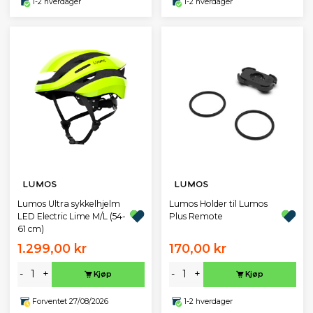
1-2 hverdager
1-2 hverdager
Lumos Ultra sykkelhjelm
Lumos Holder til Lumos
LED Electric Lime M/L (54-
Plus Remote
61 cm)
1.299,00 kr
170,00 kr
-
+
-
+
Kjøp
Kjøp
Forventet 27/08/2026
1-2 hverdager