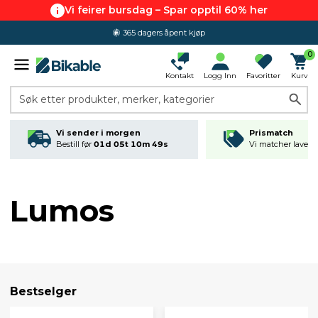
Vi feirer bursdag – Spar opptil 60% her
365 dagers åpent kjøp
0
Kontakt
Logg Inn
Favoritter
Kurv
Søk etter produkter, merker, kategorier
Vi sender i morgen
Prismatch
Bestill før
01d 05t 10m 49s
Vi matcher laveste
Lumos
Bestselger