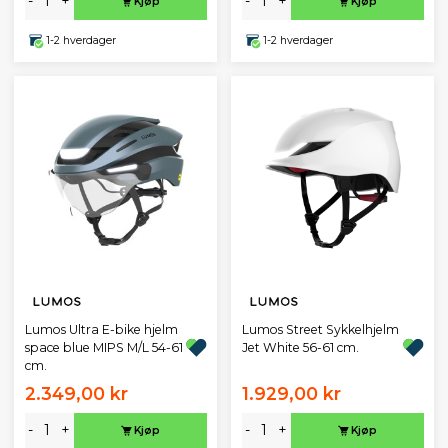
-
+
-
+
Kjøp
Kjøp
1-2 hverdager
1-2 hverdager
Lumos Ultra E-bike hjelm
Lumos Street Sykkelhjelm
space blue MIPS M/L 54-61
Jet White 56-61 cm.
cm.
2.349,00 kr
1.929,00 kr
-
+
-
+
Kjøp
Kjøp