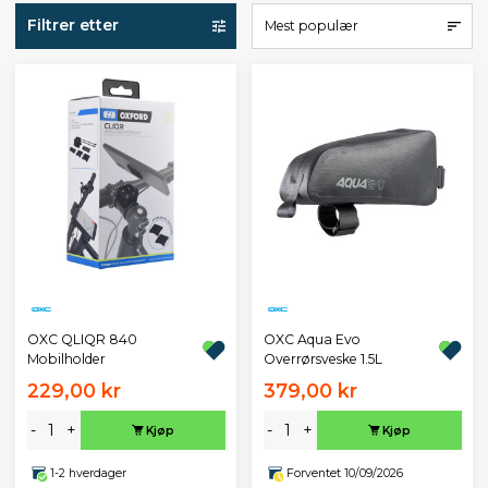
Filtrer etter
Mest populær
OXC QLIQR 840
OXC Aqua Evo
Mobilholder
Overrørsveske 1.5L
229,00 kr
379,00 kr
-
+
-
+
Kjøp
Kjøp
1-2 hverdager
Forventet 10/09/2026