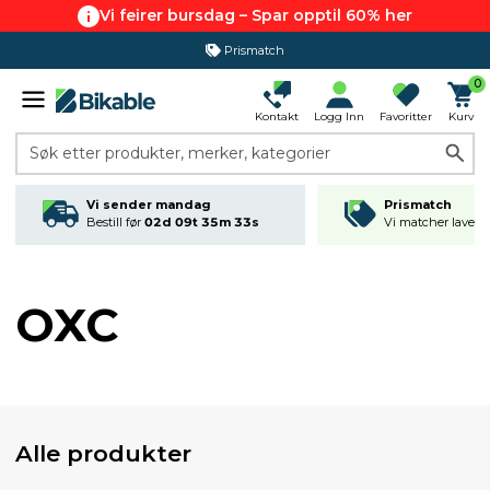
Vi feirer bursdag – Spar opptil 60% her
Prismatch
0
Kontakt
Logg Inn
Favoritter
Kurv
Søk etter produkter, merker, kategorier
Vi sender mandag
Prismatch
Bestill før
02d 09t 35m 32s
Vi matcher laveste
OXC
Alle produkter