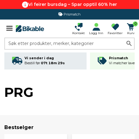
Vi feirer bursdag – Spar opptil 60% her
Prismatch
0
Kontakt
Logg Inn
Favoritter
Kurv
Søk etter produkter, merker, kategorier
Vi sender i dag
Prismatch
Bestill før
07t 18m 29s
Vi matcher laveste
PRG
Bestselger