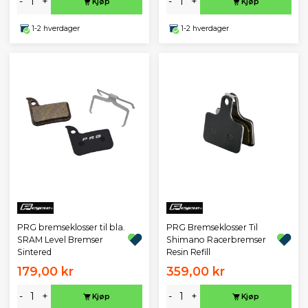
-
+
-
+
Kjøp
Kjøp
1-2 hverdager
1-2 hverdager
PRG bremseklosser til bla.
PRG Bremseklosser Til
SRAM Level Bremser
Shimano Racerbremser
Sintered
Resin Refill
179,00 kr
359,00 kr
-
+
-
+
Kjøp
Kjøp