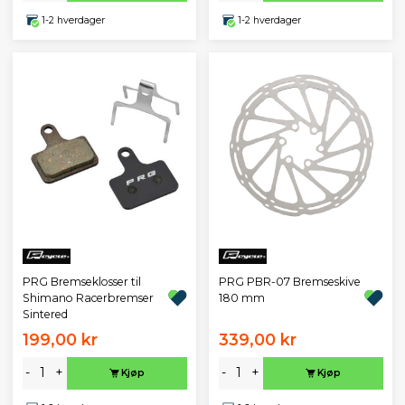
1-2 hverdager
1-2 hverdager
PRG Bremseklosser til
PRG PBR-07 Bremseskive
Shimano Racerbremser
180 mm
Sintered
199,00 kr
339,00 kr
-
+
-
+
Kjøp
Kjøp