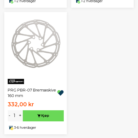
1-2 hverdager
1-2 hverdager
PRG PBR-07 Bremseskive
160 mm
332,00 kr
-
+
Kjøp
3-6 hverdager