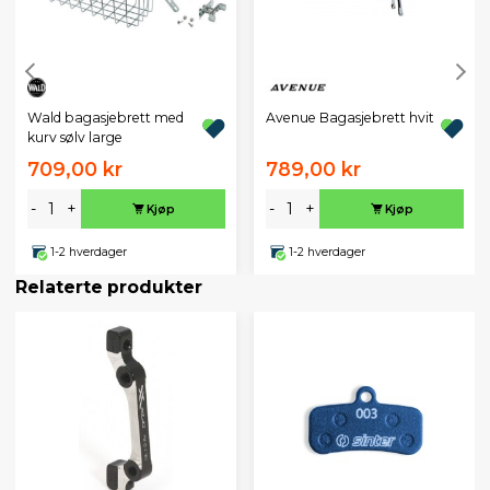
Wald bagasjebrett med
Avenue Bagasjebrett hvit
kurv sølv large
709,00 kr
789,00 kr
-
+
-
+
Kjøp
Kjøp
1-2 hverdager
1-2 hverdager
Relaterte produkter