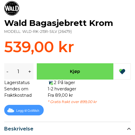
Wald Bagasjebrett Krom
MODELL:
WLD-RK-215R-SILV
(
26479
)
539,00 kr
-
+
Kjøp
Lagerstatus
2 På lager
Sendes om
1-2 hverdager
Fraktkostnad
Fra 89,00 kr
* Gratis frakt over 899,00 kr
Legg til GoWish
Beskrivelse