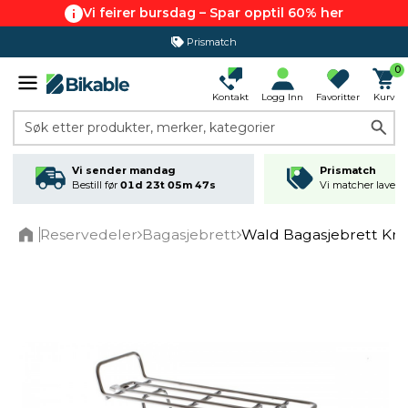
Vi feirer bursdag – Spar opptil 60% her
Prismatch
0
Kontakt
Logg Inn
Favoritter
Kurv
Søk etter produkter, merker, kategorier
Vi sender mandag
Prismatch
Bestill før
01d 23t 05m 47s
Vi matcher laveste
Reservedeler
Bagasjebrett
Wald Bagasjebrett Kr
Home