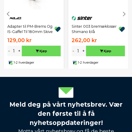
Adapter til PM-Brems Og
Sinter 003 bremseklosser
IS-Gaffel Til 180mm Skive
Shimano blå
129,00 kr
262,00 kr
-
+
-
+
Kjøp
Kjøp
1-2 hverdager
1-2 hverdager
Meld deg på vårt nyhetsbrev. Vær
den første til å få
nyhetsoppdateringer!
Motta vårt nyhetsbrev og få de beste