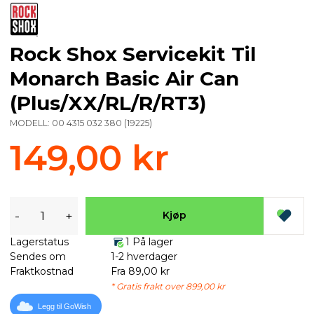
Rock Shox Servicekit Til
Monarch Basic Air Can
(Plus/XX/RL/R/RT3)
MODELL:
00 4315 032 380
(
19225
)
149,00 kr
-
+
Kjøp
Lagerstatus
1 På lager
Sendes om
1-2 hverdager
Fraktkostnad
Fra 89,00 kr
* Gratis frakt over 899,00 kr
Legg til GoWish