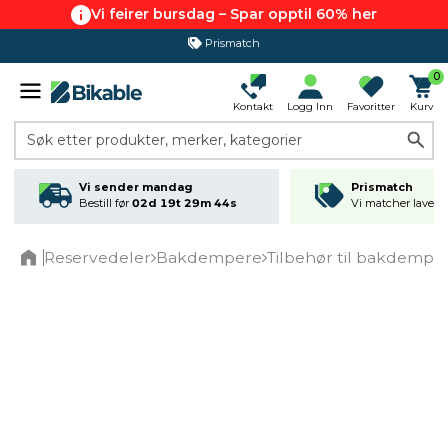
Vi feirer bursdag – Spar opptil 60% her
Prismatch
365 dagers åpent kjøp
0
Kontakt
Logg Inn
Favoritter
Kurv
Søk etter produkter, merker, kategorier
Vi sender mandag
Prismatch
Bestill før
02d 19t 29m 44s
Vi matcher laveste
Reservedeler
Bakdempere
Tilbehør til bakdempe
Home