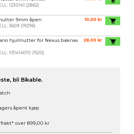
LL:
1230141
(
2862
)
mutter 9mm åpen
10,00 kr
LL:
3609
(
19296
)
ano hjulmutter for Nexus baknav
28,00 kr
LL:
Y31414010
(
1520
)
ste, bli Bikable.
atch
agers åpent kjøp
 frakt* over 899,00 kr