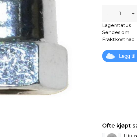
-
+
Lagerstatus
Sendes om
Fraktkostnad
Legg ti
Ofte kjøpt
Hjul