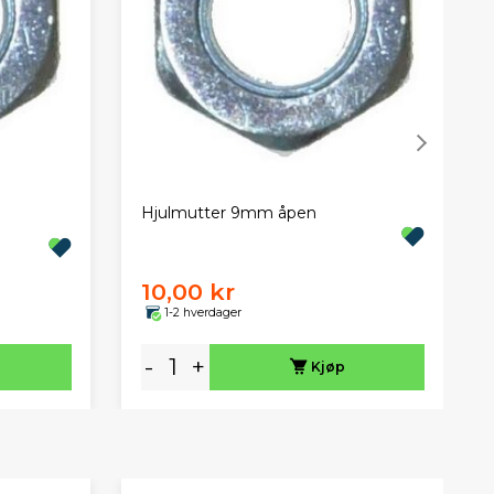
Hjulmutter 9mm åpen
10,00 kr
1-2 hverdager
-
+
Kjøp