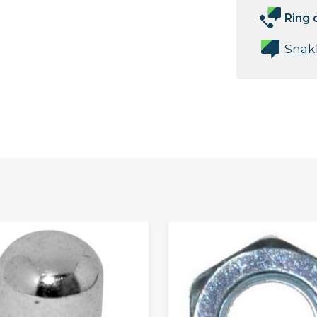
Ring 
Snak