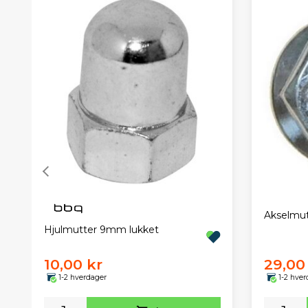
Akselmut
Hjulmutter 9mm lukket
10,00 kr
29,00
1-2 hverdager
1-2 hver