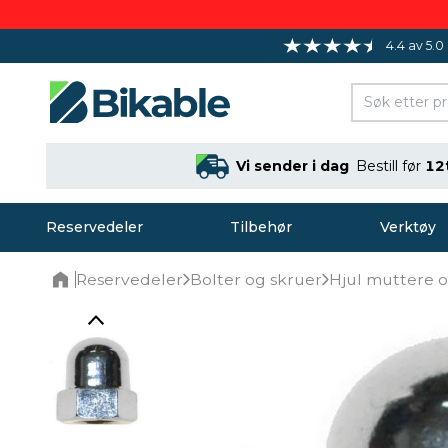
4.4 av 5.0
Vi sender i dag
Bestill før
12
Reservedeler
Tilbehør
Verktøy
Reservedeler
Bolter og skruer
Hjul muttere o
Home