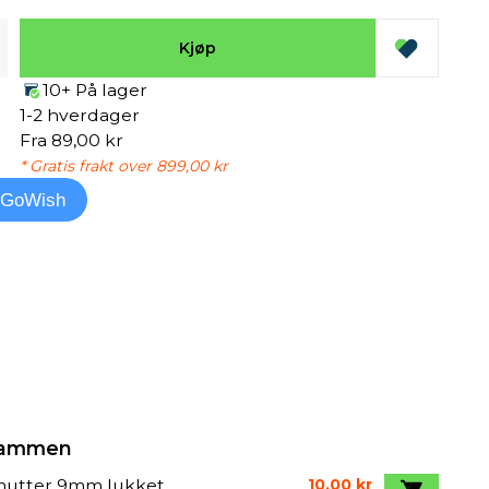
Kjøp
10+ På lager
1-2 hverdager
Fra 89,00 kr
* Gratis frakt over 899,00 kr
l GoWish
 sammen
mutter 9mm lukket
10,00 kr