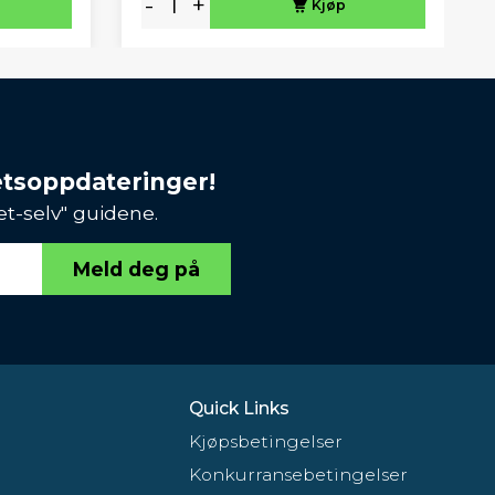
-
+
Kjøp
etsoppdateringer!
et-selv" guidene.
Meld deg på
Quick Links
Kjøpsbetingelser
Konkurransebetingelser