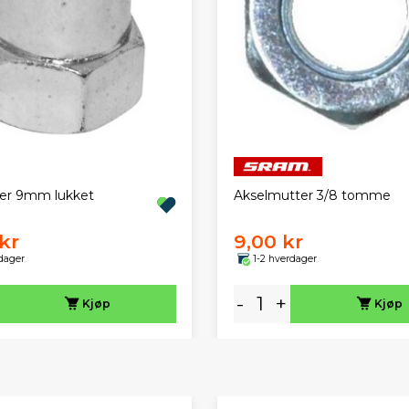
er 9mm lukket
Akselmutter 3/8 tomme
kr
9,00 kr
dager
1-2 hverdager
-
+
Kjøp
Kjøp