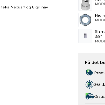
MODE
.eks. Nexus 7 og 8 gir nav.
Hjul
MODE
Shim
3/8"
MODE
Få det be
Prism
365 d
Gratis