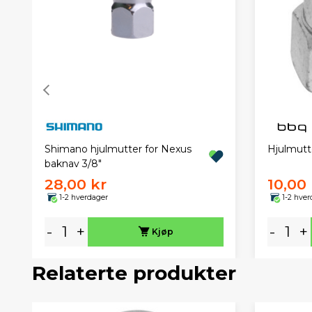
Shimano hjulmutter for Nexus
Hjulmutt
baknav 3/8"
28,00 kr
10,00 
1-2 hverdager
1-2 hver
-
+
-
+
Kjøp
Relaterte produkter