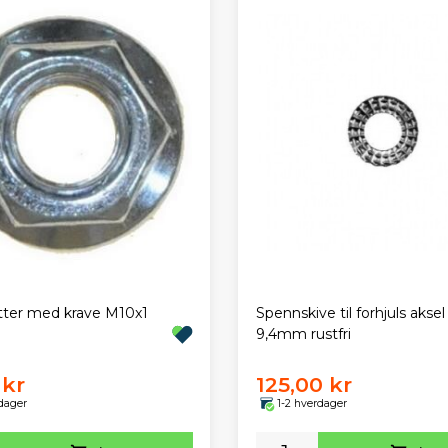
ter med krave M10x1
Spennskive til forhjuls aksel
9,4mm rustfri
 kr
125,00 kr
dager
1-2 hverdager