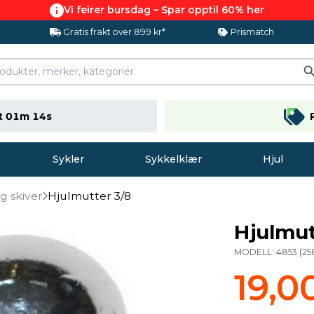
Vi feirer bursdag – Spar opptil 60% her
Gratis frakt over 899 kr*
Prismatch
t 01m 13s
Sykler
Sykkelklær
Hjul
g skiver
Hjulmutter 3/8
Hjulmut
MODELL:
4853
(
25
19,0