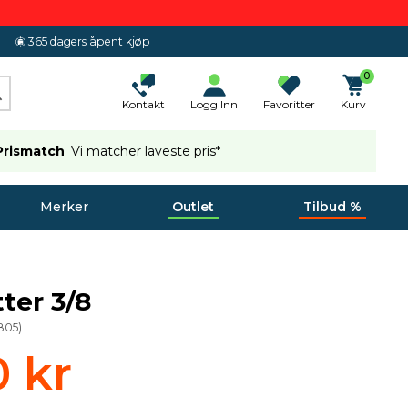
365 dagers åpent kjøp
0
Kontakt
Logg Inn
Favoritter
Kurv
Prismatch
Vi matcher laveste pris*
Merker
Outlet
Tilbud %
ter 3/8
805
)
0 kr