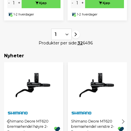
-
+
-
+
Kjøp
Kjøp
1-2 hverdager
1-2 hverdager
1
Produkter per side:
32
64
96
Nyheter
Shimano Deore MT620
Shimano Deore MT620
bremsehendel høyre 2-
bremsehendel venstre 2-