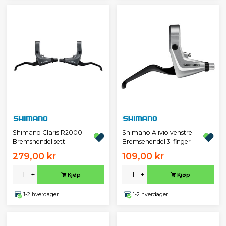
Shimano Claris R2000
Shimano Alivio venstre
Bremshendel sett
Bremsehendel 3-finger
279,00 kr
109,00 kr
-
+
-
+
Kjøp
Kjøp
1-2 hverdager
1-2 hverdager