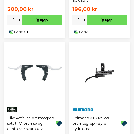
Bak Sort
200,00 kr
196,00 kr
-
+
-
+
Kjøp
Kjøp
1-2 hverdager
1-2 hverdager
Bike Attitude bremsegrep
Shimano XTR M9220
sett til V-bremse og
bremsegrep høyre
cantilever svart/sølv
hydraulisk