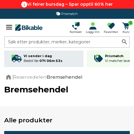
Vi feirer bursdag – Spar opptil 60% her
365 dagers åpent kjøp
0
Kontakt
Logg Inn
Favoritter
Kurv
Søk etter produkter, merker, kategorier
Vi sender i dag
Prismatch
Bestill før
07t 06m 53s
Vi matcher laveste
Reservedeler
Bremsehendel
Home
Bremsehendel
Alle produkter