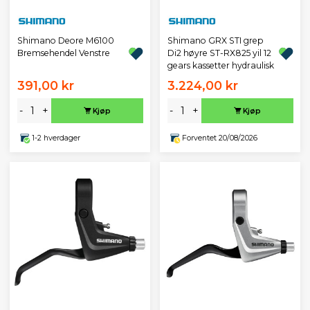
Shimano Deore M6100
Shimano GRX STI grep
Bremsehendel Venstre
Di2 høyre ST-RX825 yil 12
gears kassetter hydraulisk
391,00 kr
3.224,00 kr
-
+
-
+
Kjøp
Kjøp
1-2 hverdager
Forventet 20/08/2026