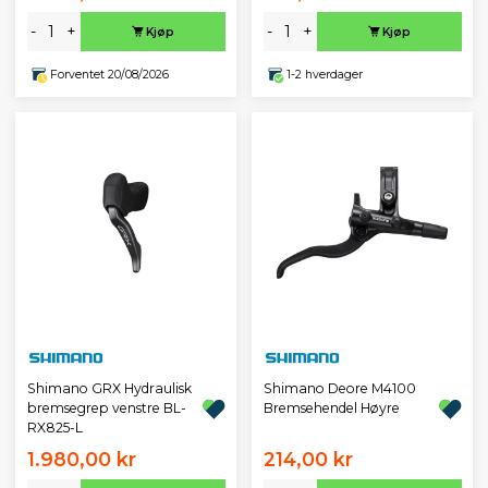
-
+
-
+
Kjøp
Kjøp
Forventet 20/08/2026
1-2 hverdager
Shimano GRX Hydraulisk
Shimano Deore M4100
bremsegrep venstre BL-
Bremsehendel Høyre
RX825-L
1.980,00 kr
214,00 kr