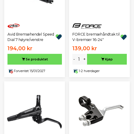
Avid Bremsehendel Speed
FORCE bremsehåndtak til
Dial 7 høyre/venstre
V-bremser 16-24"
194,00 kr
139,00 kr
-
+
Se produktet
Kjøp
Forventet 15/01/2027
1-2 hverdager