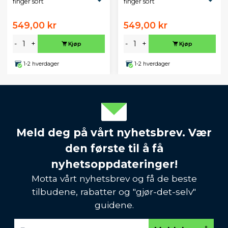
finger sort
finger sort
549,00 kr
549,00 kr
-
+
-
+
Kjøp
Kjøp
1-2 hverdager
1-2 hverdager
Meld deg på vårt nyhetsbrev. Vær
den første til å få
nyhetsoppdateringer!
Motta vårt nyhetsbrev og få de beste
tilbudene, rabatter og "gjør-det-selv"
guidene.