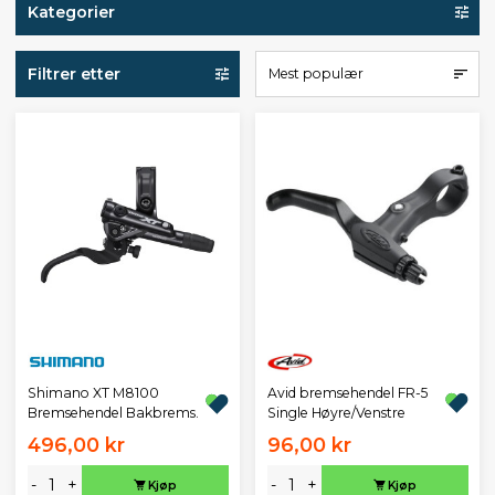
Kategorier
Filtrer etter
Mest populær
Avid bremsehendel FR-5
Shimano XT M8100
Single Høyre/Venstre
Bremsehendel Bakbrems.
496,00 kr
96,00 kr
-
+
-
+
Kjøp
Kjøp