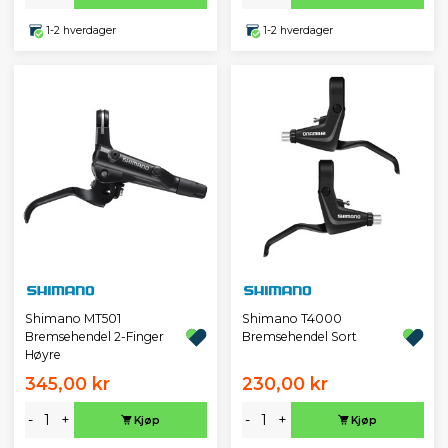
1-2 hverdager
1-2 hverdager
Shimano MT501
Shimano T4000
Bremsehendel 2-Finger
Bremsehendel Sort
Høyre
345,00 kr
230,00 kr
-
+
-
+
Kjøp
Kjøp