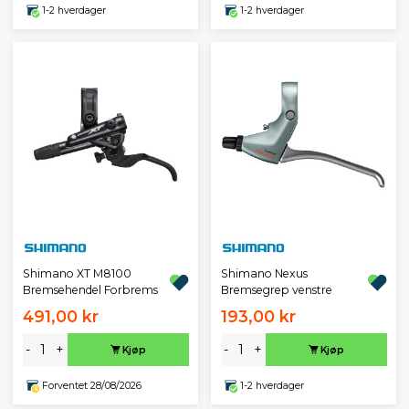
1-2 hverdager
1-2 hverdager
Shimano XT M8100
Shimano Nexus
Bremsehendel Forbrems
Bremsegrep venstre
491,00 kr
193,00 kr
-
+
-
+
Kjøp
Kjøp
Forventet 28/08/2026
1-2 hverdager