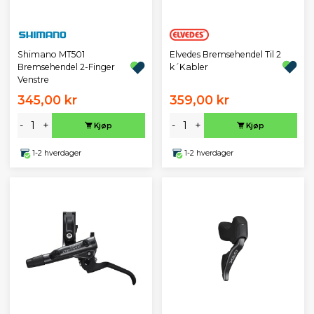
Elvedes Bremsehendel Til 2
Shimano MT501
k´Kabler
Bremsehendel 2-Finger
Venstre
345,00 kr
359,00 kr
-
+
-
+
Kjøp
Kjøp
1-2 hverdager
1-2 hverdager