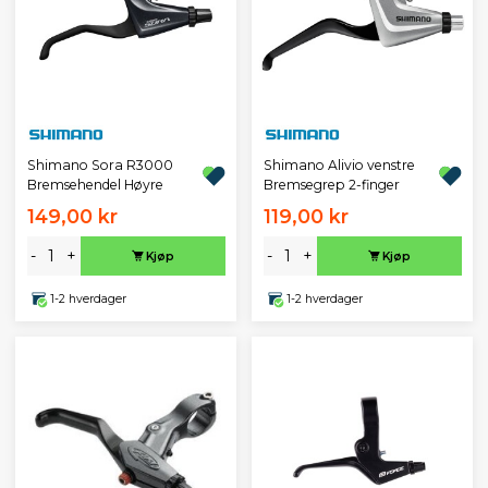
Shimano Sora R3000
Shimano Alivio venstre
Bremsehendel Høyre
Bremsegrep 2-finger
149,00 kr
119,00 kr
-
+
-
+
Kjøp
Kjøp
1-2 hverdager
1-2 hverdager