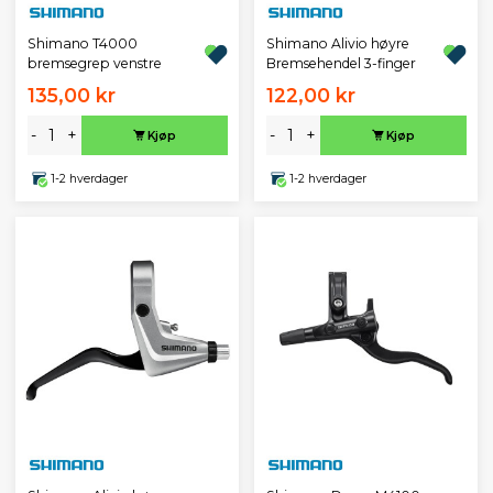
Shimano T4000
Shimano Alivio høyre
bremsegrep venstre
Bremsehendel 3-finger
135,00 kr
122,00 kr
-
+
-
+
Kjøp
Kjøp
1-2 hverdager
1-2 hverdager