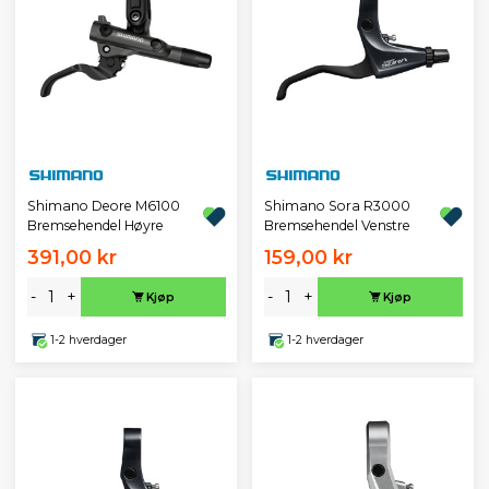
Shimano Deore M6100
Shimano Sora R3000
Bremsehendel Høyre
Bremsehendel Venstre
391,00 kr
159,00 kr
-
+
-
+
Kjøp
Kjøp
1-2 hverdager
1-2 hverdager