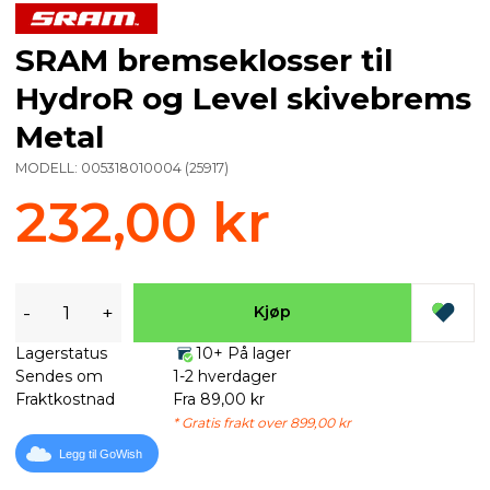
SRAM bremseklosser til
HydroR og Level skivebrems
Metal
MODELL:
005318010004
(
25917
)
232,00 kr
-
+
Kjøp
Lagerstatus
10+ På lager
Sendes om
1-2 hverdager
Fraktkostnad
Fra 89,00 kr
* Gratis frakt over 899,00 kr
Legg til GoWish