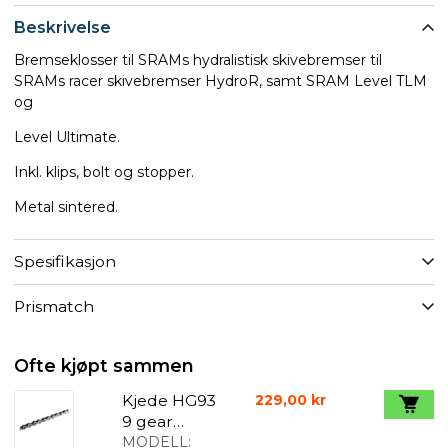
Beskrivelse
Bremseklosser til SRAMs hydralistisk skivebremser til
SRAMs racer skivebremser HydroR, samt SRAM Level TLM
og
Level Ultimate.
Inkl. klips, bolt og stopper.
Metal sintered.
Spesifikasjon
Prismatch
Ofte kjøpt sammen
Kjede HG93
229,00 kr
9 gear
Ultegra-XT
MODELL: