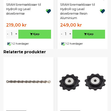
SRAM bremseklosser til
SRAM bremseklosser til
HydroR og Level
HydroR og Level
skivebremse
skivebremse Resin
Aluminium
219,00 kr
249,00 kr
-
+
-
+
Kjøp
Kjøp
1-2 hverdager
1-2 hverdager
Relaterte produkter