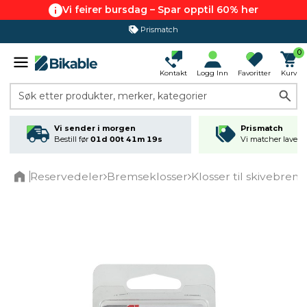
Vi feirer bursdag – Spar opptil 60% her
Prismatch
365 dagers åpent kjøp
0
Kontakt
Logg Inn
Favoritter
Kurv
Søk etter produkter, merker, kategorier
Vi sender i morgen
Prismatch
Bestill før
01d 00t 41m 19s
Vi matcher laveste
Reservedeler
Bremseklosser
Klosser til skivebrem
Home