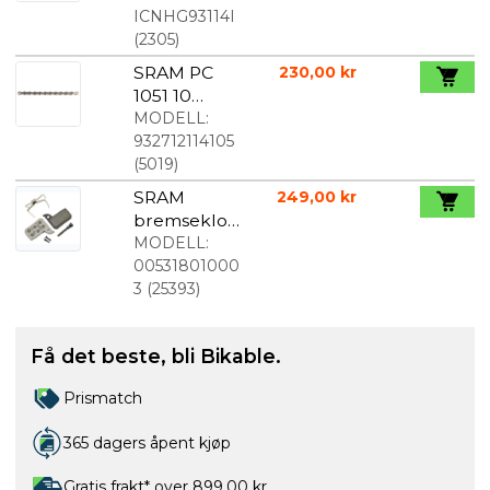
ICNHG93114I
(
2305
)
SRAM PC
230,00 kr
1051 10
speed
MODELL:
kjede
932712114105
(
5019
)
SRAM
249,00 kr
bremseklos
ser til
MODELL:
HydroR og
00531801000
Level
3
(
25393
)
skivebrems
e Resin
Få det beste, bli Bikable.
Aluminium
Prismatch
365 dagers åpent kjøp
Gratis frakt* over 899,00 kr