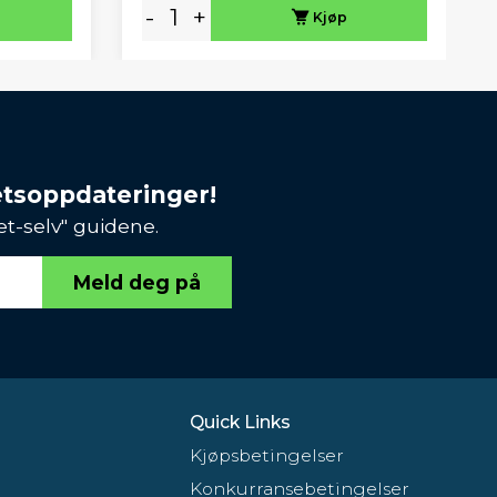
-
+
Kjøp
etsoppdateringer!
et-selv" guidene.
Meld deg på
Quick Links
Kjøpsbetingelser
Konkurransebetingelser