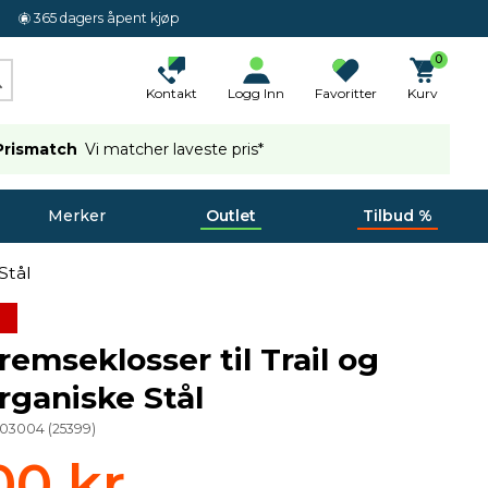
365 dagers åpent kjøp
0
Kontakt
Logg Inn
Favoritter
Kurv
Prismatch
Vi matcher laveste pris*
Merker
Outlet
Tilbud %
Stål
emseklosser til Trail og
rganiske Stål
003004
(
25399
)
00 kr