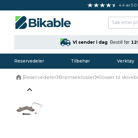
4.4 av 5.0
Vi sender i dag
Bestill før
12
Reservedeler
Tilbehør
Verktøy
Reservedeler
Bremseklosser
Klosser til skive
Home