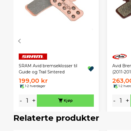
SRAM Avid bremseklosser til
Avid Bre
Guide og Trail Sintered
(2011-201
199,00 kr
263,0
1-2 hverdager
1-2 hver
-
+
-
+
Kjøp
Relaterte produkter