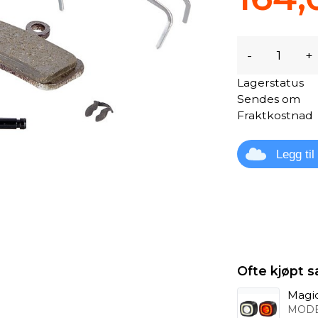
-
+
Lagerstatus
Sendes om
Fraktkostnad
Legg ti
Ofte kjøpt
Magic
MODE