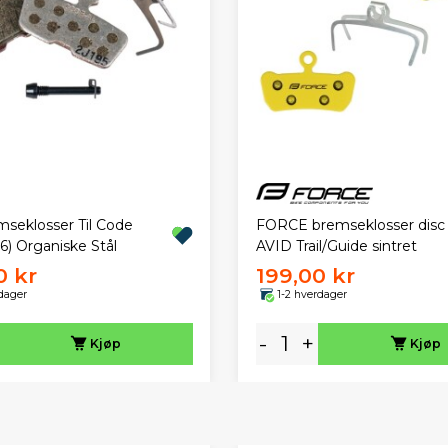
FORCE bremseklosser disc t
mseklosser Til Code
AVID Trail/Guide sintret
6) Organiske Stål
0 kr
199,00 kr
dager
1-2 hverdager
-
+
Kjøp
Kjøp