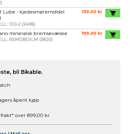
2
)
rt Lube - kjedesmøremiddel
139,00 kr
l
LL:
100-2
(
2498
)
ano mineralsk bremsevæske
199,00 kr
LL:
RSMDBOILM
(
3820
)
ste, bli Bikable.
atch
agers åpent kjøp
 frakt* over 899,00 kr
oss
|
Mail oss