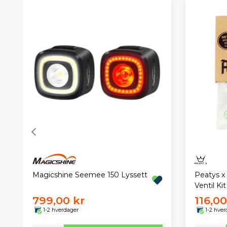
Magicshine Seemee 150 Lyssett
Peatys x
Ventil Ki
799,00 kr
116,00
1-2 hverdager
1-2 hver