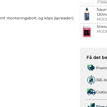
(
7366
Squi
120m
mt monteringsbolt, og klips (spreader).
MODE
Shim
MODE
Få det be
Prism
365 d
Gratis
Ring 