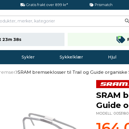
Gratis frakt over 899 kr*
Prismatch
t 23m 37s
Sykler
Sykkelklær
Hjul
bremser
SRAM bremseklosser til Trail og Guide organiske 
SRAM br
Guide o
MODELL:
005318
164,