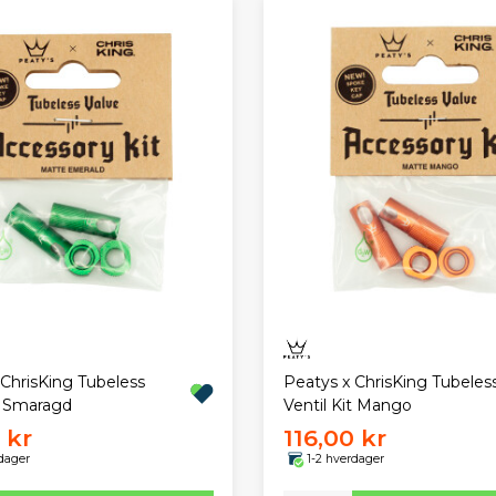
 ChrisKing Tubeless
Peatys x ChrisKing Tubeles
t Smaragd
Ventil Kit Mango
 kr
116,00 kr
dager
1-2 hverdager