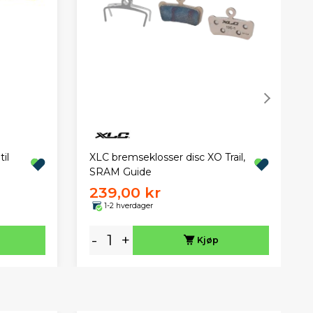
il
XLC bremseklosser disc XO Trail,
SRAM Guide
239,00 kr
1-2 hverdager
-
+
Kjøp