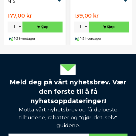
MT5
177,00 kr
139,00 kr
-
+
-
+
Kjøp
Kjøp
1-2 hverdager
1-2 hverdager
Meld deg på vårt nyhetsbrev. Vær
den første til å få
nyhetsoppdateringer!
Motta vårt nyhetsbrev og få de beste
tilbudene, rabatter og "gjør-det-selv"
guidene.