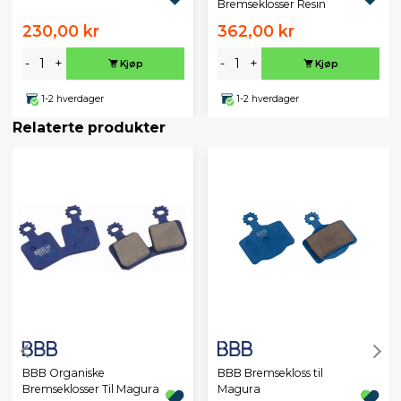
Bremseklosser Resin
230,00 kr
362,00 kr
-
+
-
+
Kjøp
Kjøp
1-2 hverdager
1-2 hverdager
Relaterte produkter
BBB Organiske
BBB Bremsekloss til
Bremseklosser Til Magura
Magura