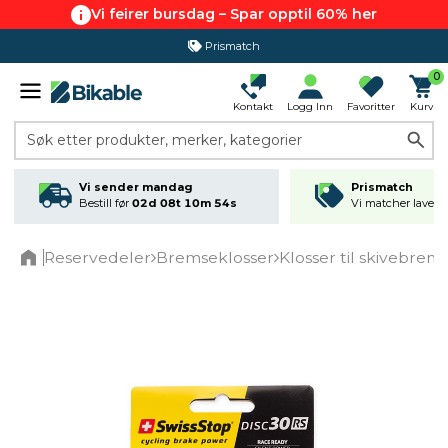
Vi feirer bursdag – Spar opptil 60% her
Prismatch
0
Kontakt
Logg Inn
Favoritter
Kurv
Søk etter produkter, merker, kategorier
Vi sender mandag
Prismatch
Bestill før
02d 08t 10m 54s
Vi matcher laveste
Reservedeler
Bremseklosser
Klosser til skivebrem
Home