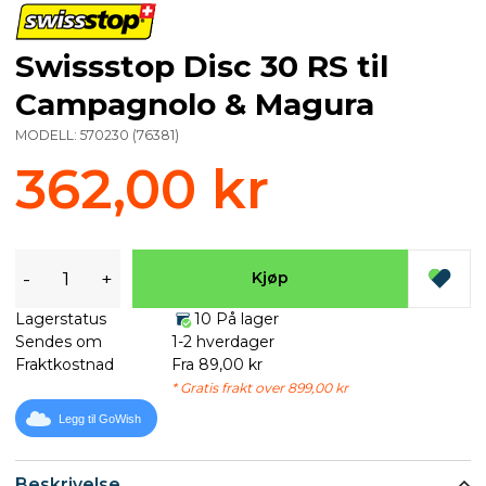
Swissstop Disc 30 RS til
Campagnolo & Magura
MODELL:
570230
(
76381
)
362,00 kr
-
+
Kjøp
Lagerstatus
10 På lager
Sendes om
1-2 hverdager
Fraktkostnad
Fra 89,00 kr
* Gratis frakt over 899,00 kr
Legg til GoWish
Beskrivelse