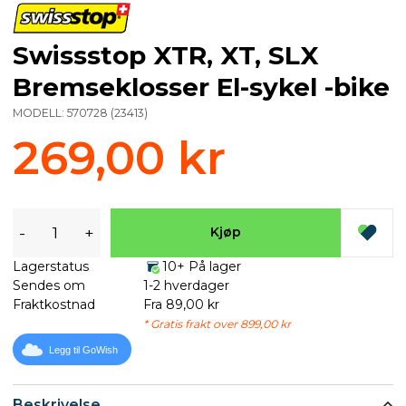
Swissstop XTR, XT, SLX
Bremseklosser El-sykel -bike
MODELL:
570728
(
23413
)
269,00 kr
-
+
Kjøp
Lagerstatus
10+ På lager
Sendes om
1-2 hverdager
Fraktkostnad
Fra 89,00 kr
* Gratis frakt over 899,00 kr
Legg til GoWish
Beskrivelse