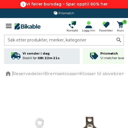
Vi feirer bursdag – Spar opptil 60% her
Prismatch
0
Kontakt
Logg Inn
Favoritter
Kurv
Søk etter produkter, merker, kategorier
Vi sender i dag
Prismatch
Bestill før
08t 22m 21s
Vi matcher laveste
Reservedeler
Bremseklosser
Klosser til skivebrem
Home