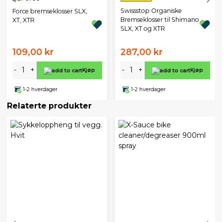
Swissstop Organiske
Force bremseklosser SLX,
Bremseklosser til Shimano
XT, XTR
SLX, XT og XTR
109,00 kr
287,00 kr
-
+
-
+
Kjøp
Kjøp
1-2 hverdager
1-2 hverdager
Relaterte produkter