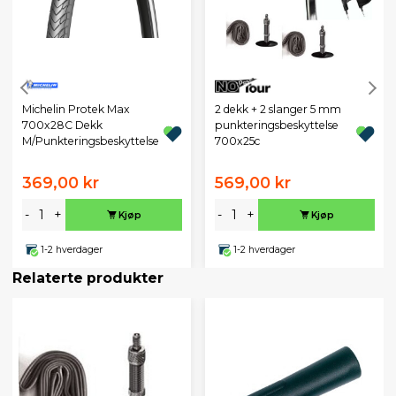
Michelin Protek Max
2 dekk + 2 slanger 5 mm
700x28C Dekk
punkteringsbeskyttelse
M/Punkteringsbeskyttelse
700x25c
369,00 kr
569,00 kr
-
+
-
+
Kjøp
Kjøp
1-2 hverdager
1-2 hverdager
Relaterte produkter