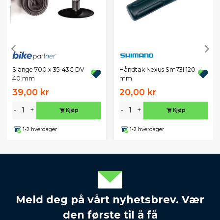
Slange 700 x 35-43C DV
Håndtak Nexus Sm73l 120
40 mm
mm
39,00 kr
20,00 kr
-
+
-
+
Kjøp
Kjøp
1-2 hverdager
1-2 hverdager
Meld deg på vårt nyhetsbrev. Vær
den første til å få