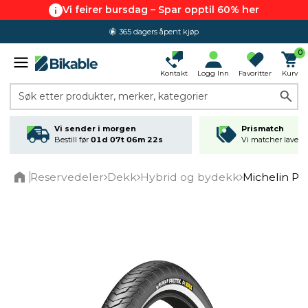
Vi feirer bursdag – Spar opptil 60% her
365 dagers åpent kjøp
0
Kontakt
Logg Inn
Favoritter
Kurv
Søk etter produkter, merker, kategorier
Vi sender i morgen
Prismatch
Bestill før
01d 07t 06m 22s
Vi matcher laveste
Reservedeler
Dekk
Hybrid og bydekk
Michelin P
Home