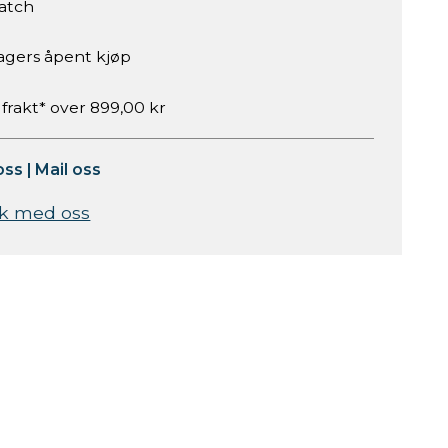
atch
agers åpent kjøp
 frakt* over 899,00 kr
oss
|
Mail oss
k med oss