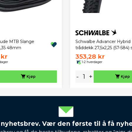
itude MTB Slange
Schwalbe Advancer Hybrid
2,35 48mm
tråddekk 27,5x2,25 (57-584) 
 kr
353,28 kr
dager
1-2 hverdager
-
+
Kjøp
Kjøp
 nyhetsbrev. Vær den første til å få nyh
sbrev og få de beste tilbudene, rabatter og "gjør-d