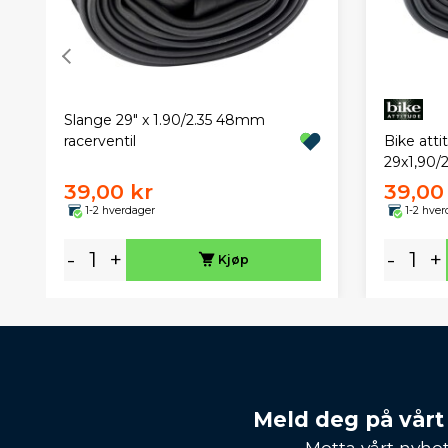
Slange 29" x 1.90/2.35 48mm
racerventil
Bike att
29x1,90/
39,00 kr
39,00
1-2 hverdager
1-2 hver
-
+
-
+
Kjøp
Meld deg på vårt
Motta vårt nyhet