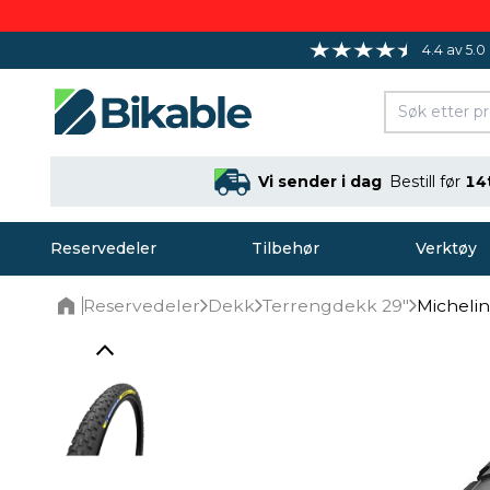
4.4 av 5.0
Vi sender i dag
Bestill før
14
Reservedeler
Tilbehør
Verktøy
Reservedeler
Dekk
Terrengdekk 29"
Michelin
Home