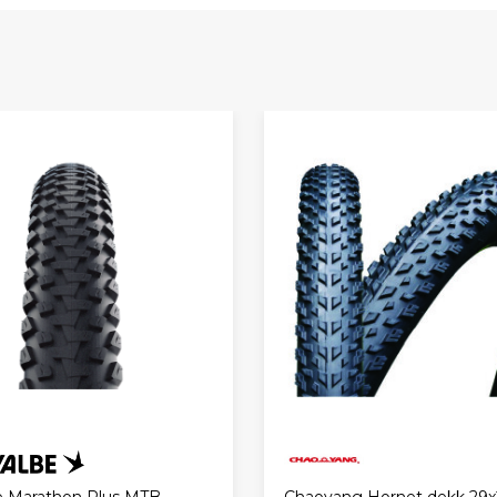
Chaoyang Hornet dekk 29x
 Marathon Plus MTB