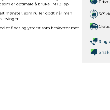
Prism
 som er optimale å bruke i MTB løp.
alt mønster, som ruller godt når man
365 d
 i svinger.
Gratis
ed et fiberlag ytterst som beskytter mot
Ring 
Snak