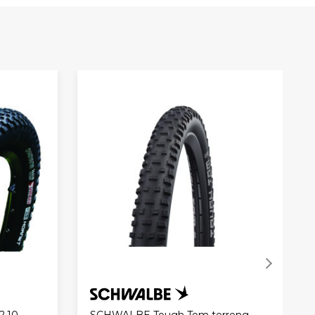
2,10
SCHWALBE Tough Tom terreng