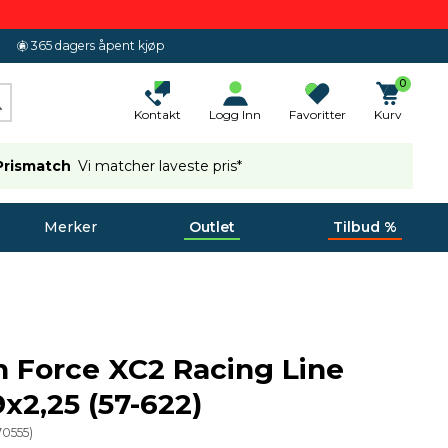
365 dagers åpent kjøp
0
Kontakt
Logg Inn
Favoritter
Kurv
Prismatch
Vi matcher laveste pris*
Merker
Outlet
Tilbud %
n Force XC2 Racing Line
x2,25 (57-622)
70555
)