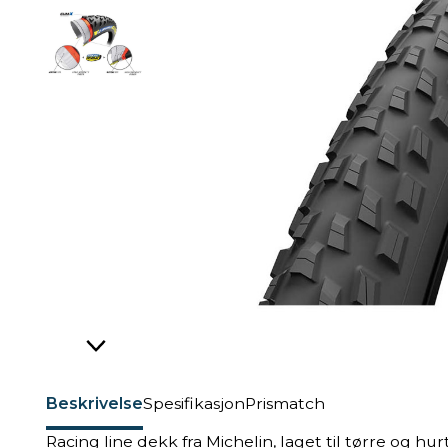
Beskrivelse
Spesifikasjon
Prismatch
Racing line dekk fra Michelin, laget til tørre og hu