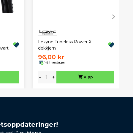
Lezyne Tubeless Power XL
svart
dekkjern
96,00 kr
1-2 hverdager
-
+
Kjøp
etsoppdateringer!
et-selv" guidene.