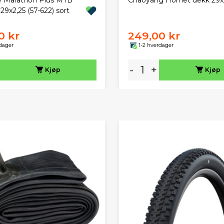
29x2,25 (57-622) sort
0 kr
249,00 kr
dager
1-2 hverdager
-
+
Kjøp
Kjøp