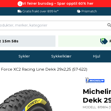
Vi feirer bursdag – Spar opptil 60% her
Gratis frakt over 899 kr*
Prismatch
t 15m 57s
Sykler
Sykkelklær
Hjul
 Force XC2 Racing Line Dekk 29x2,25 (57-622)
Micheli
Dekk 29
MODELL:
819814
(