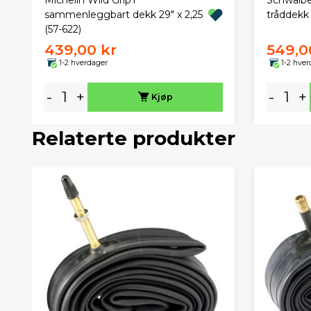
sammenleggbart dekk 29" x 2,25
tråddekk 
(57-622)
439,00 kr
549,0
1-2 hverdager
1-2 hver
-
+
-
+
Kjøp
Relaterte produkter