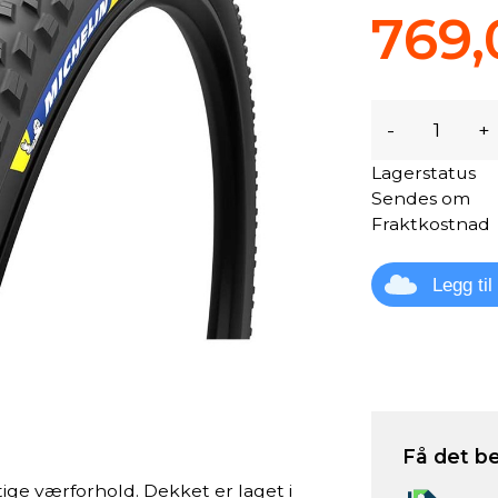
769,
-
+
Lagerstatus
Sendes om
Fraktkostnad
Legg ti
Få det be
rtige værforhold. Dekket er laget i