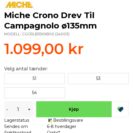
Miche Crono Drev Til
Campagnolo ø135mm
MODELL:
CGCRLB35XXB00
(
24003
)
1.099,00 kr
Velg antal tænder:
51
53
54
-
+
Kjøp
Lagerstatus
Bestillingsvare
Sendes om
6-8 hverdager
Fraktkostnad
Gratis*