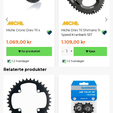
Miche Crono Drev Til x
Miche Drev Til Shimano 11-
Speed Kranksett 53T
1.069,00 kr
1.109,00 kr
-
+
Se produktet
Kjøp
1-2 hverdager
1-2 hverdager
Relaterte produkter