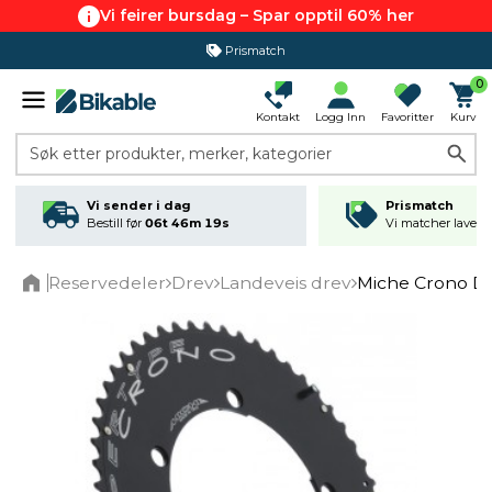
Vi feirer bursdag – Spar opptil 60% her
Prismatch
0
Kontakt
Logg Inn
Favoritter
Kurv
Søk etter produkter, merker, kategorier
Vi sender i dag
Prismatch
Bestill før
06t 46m 19s
Vi matcher laveste
Reservedeler
Drev
Landeveis drev
Miche Crono D
Home