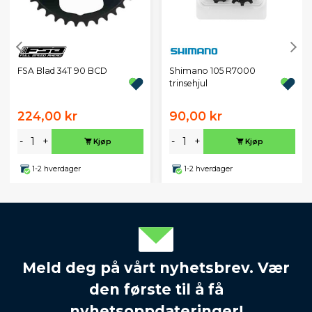
FSA Blad 34T 90 BCD
Shimano 105 R7000
trinsehjul
224,00 kr
90,00 kr
-
+
-
+
Kjøp
Kjøp
1-2 hverdager
1-2 hverdager
Meld deg på vårt nyhetsbrev. Vær
den første til å få
nyhetsoppdateringer!