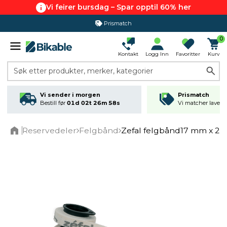
Vi feirer bursdag – Spar opptil 60% her
Prismatch
0
Kontakt
Logg Inn
Favoritter
Kurv
Søk etter produkter, merker, kategorier
Vi sender i morgen
Prismatch
Bestill før
01d 02t 26m 57s
Vi matcher laveste
Reservedeler
Felgbånd
Zefal felgbånd17 mm x 2 
Home