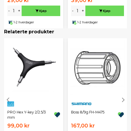
29,00 kr
39,00 kr
-
+
-
+
Kjøp
Kjøp
1-2 hverdager
1-2 hverdager
Relaterte produkter
PRO Hex Y-key 2/2.5/3
Boss 8/9g FH-M475
mm
99,00 kr
167,00 kr