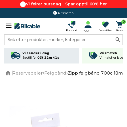
Vi feirer bursdag – Spar opptil 60% her
Prismatch
0
Kontakt
Logg Inn
Favoritter
Kurv
Søk etter produkter, merker, kategorier
Vi sender i dag
Prismatch
Bestill før
03t 22m 41s
Vi matcher laveste
Reservedeler
Felgbånd
Zipp felgbånd 700c 18mm 
Home