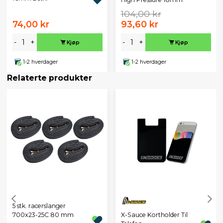
104,00 kr
74,00 kr
93,60 kr
-
+
-
+
Kjøp
Kjøp
1-2 hverdager
1-2 hverdager
Relaterte produkter
5 stk. racerslanger
X-Sauce Kortholder Til
700x23-25C 80 mm