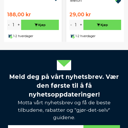
Telefon
188,00 kr
29,00 kr
-
+
-
+
Kjøp
Kjøp
1-2 hverdager
1-2 hverdager
Meld deg på vårt nyhetsbrev. Vær
den første til å få
nyhetsoppdateringer!
Motta vårt nyhetsbrev og få de beste
tilbudene, rabatter og "gjør-det-selv"
guidene.