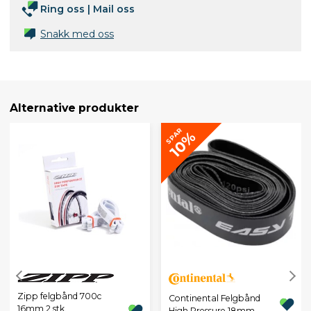
Ring oss
|
Mail oss
Snakk med oss
Alternative produkter
SPAR
10%
Zipp felgbånd 700c
Continental Felgbånd
16mm 2 stk.
High Pressure 18mm