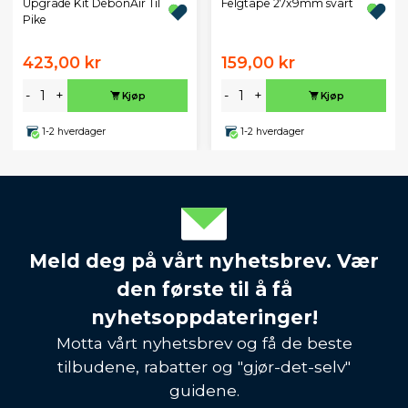
Felgtape 27x9mm svart
Upgrade Kit DebonAir Til
Pike
423,00 kr
159,00 kr
-
+
-
+
Kjøp
Kjøp
1-2 hverdager
1-2 hverdager
Meld deg på vårt nyhetsbrev. Vær
den første til å få
nyhetsoppdateringer!
Motta vårt nyhetsbrev og få de beste
tilbudene, rabatter og "gjør-det-selv"
guidene.