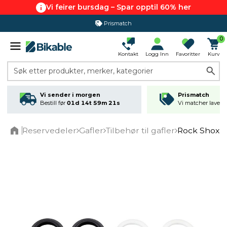
Vi feirer bursdag – Spar opptil 60% her
Prismatch
0
Kontakt
Logg Inn
Favoritter
Kurv
Søk etter produkter, merker, kategorier
Vi sender i morgen
Prismatch
Bestill før
01d 14t 59m 20s
Vi matcher laveste
Reservedeler
Gafler
Tilbehør til gafler
Rock Shox Pi
Home