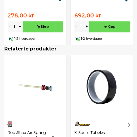
278,00 kr
692,00 kr
-
+
-
+
Kjøp
Kjøp
1-2 hverdager
1-2 hverdager
Relaterte produkter
X-Sauce Tubeless
RockShox Air Spring