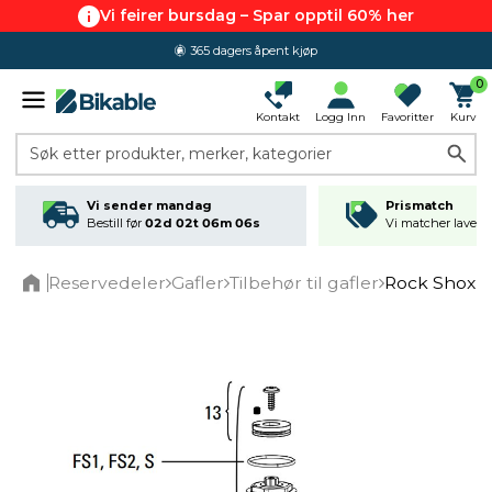
Vi feirer bursdag – Spar opptil 60% her
365 dagers åpent kjøp
0
Kontakt
Logg Inn
Favoritter
Kurv
Søk etter produkter, merker, kategorier
Vi sender mandag
Prismatch
Bestill før
02d 02t 06m 06s
Vi matcher laveste
Reservedeler
Gafler
Tilbehør til gafler
Rock Shox 
Home