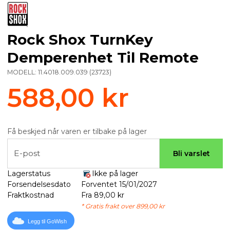
Rock Shox TurnKey
Demperenhet Til Remote
MODELL:
11.4018.009.039
(
23723
)
588,00 kr
Få beskjed når varen er tilbake på lager
E-post
Bli varslet
Lagerstatus
Ikke på lager
Forsendelsesdato
Forventet 15/01/2027
Fraktkostnad
Fra 89,00 kr
* Gratis frakt over 899,00 kr
Legg til GoWish