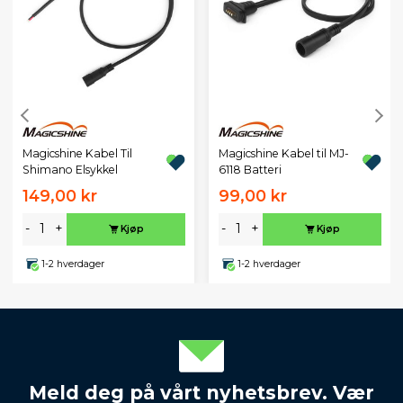
Magicshine Kabel Til
Magicshine Kabel til MJ-
Shimano Elsykkel
6118 Batteri
149,00 kr
99,00 kr
-
+
-
+
Kjøp
Kjøp
1-2 hverdager
1-2 hverdager
Meld deg på vårt nyhetsbrev. Vær