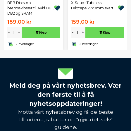
BBB Discstop
X-Sauce Tubeless
bremseklosser til Avid DB1,
Felgtape 27x9mm svart
DB2 og SRAM
189,00 kr
159,00 kr
-
+
-
+
Kjøp
Kjøp
1-2 hverdager
1-2 hverdager
Meld deg på vårt nyhetsbrev. Vær
den første til å få
nyhetsoppdateringer!
Motta vårt nyhetsbrev og få de beste
tilbudene, rabatter og "gjør-det-selv"
guidene.