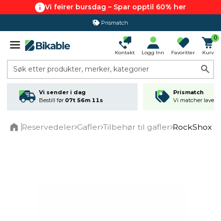
Vi feirer bursdag – Spar opptil 60% her
Prismatch
0
Kontakt
Logg Inn
Favoritter
Kurv
Søk etter produkter, merker, kategorier
Vi sender i dag
Prismatch
Bestill før
07t 56m 11s
Vi matcher laveste
Reservedeler
Gafler
Tilbehør til gafler
RockShox Pik
Home