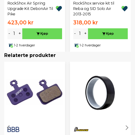
RockShox Air Spring
RockShox service kit til
Upgrade Kit DebonAir Til
Reba og SID Solo Air
Pike
2013-2015
423,00 kr
318,00 kr
-
+
-
+
Kjøp
Kjøp
1-2 hverdager
1-2 hverdager
Relaterte produkter