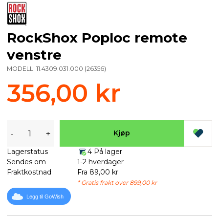
RockShox Poploc remote
venstre
MODELL:
11.4309.031.000
(
26356
)
356,00 kr
-
+
Kjøp
Lagerstatus
4 På lager
Sendes om
1-2 hverdager
Fraktkostnad
Fra 89,00 kr
* Gratis frakt over 899,00 kr
Legg til GoWish