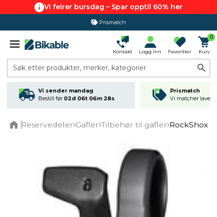
Vi feirer bursdag – Spar opptil 60% her
Prismatch
0
Kontakt
Logg Inn
Favoritter
Kurv
Søk etter produkter, merker, kategorier
Vi sender mandag
Prismatch
Bestill før
02d 06t 06m 28s
Vi matcher laveste
Reservedeler
Gafler
Tilbehør til gafler
RockShox P
Home