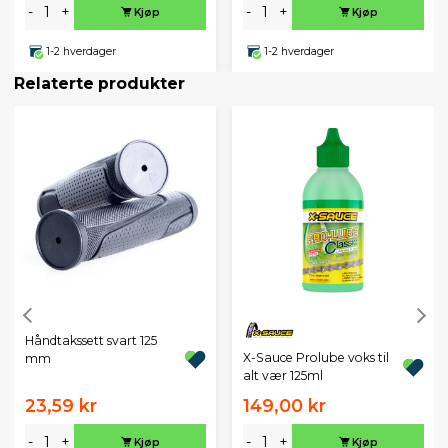
-
+
-
+
Kjøp
Kjøp
1-2 hverdager
1-2 hverdager
Relaterte produkter
Håndtakssett svart 125
X-Sauce Prolube voks til
mm
alt vær 125ml
23,59 kr
149,00 kr
-
+
-
+
Kjøp
Kjøp