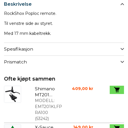
Beskrivelse
RockShox Poploc remote.
Til venstre side av styret.
Med 17 mm kabeltrekk.
Spesifikasjon
Prismatch
Ofte kjøpt sammen
Shimano
409,00 kr
MT201
Bremsesett
MODELL:
Forbremser
EMT201KLFP
RA100
(
53242
)
X-Sauce
149,00 kr