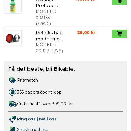
Prolube
voks til alt
MODELL:
vær 125ml
X03165
(
37620
)
Refleks bag
28,00 kr
model med
strips, rund
MODELL:
00927
(
1778
)
Få det beste, bli Bikable.
Prismatch
365 dagers åpent kjøp
Gratis frakt* over 899,00 kr
Ring oss
|
Mail oss
Snakk med oss