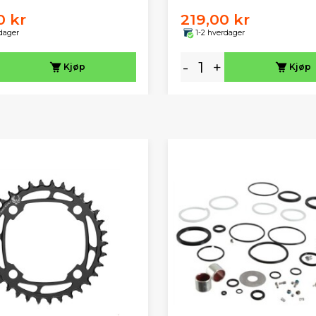
0 kr
219,00 kr
dager
1-2 hverdager
-
+
Kjøp
Kjøp