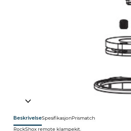
Beskrivelse
Spesifikasjon
Prismatch
RockShox remote klampekit.