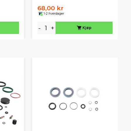
68,00 kr
1-2 hverdager
-
+
Kjøp