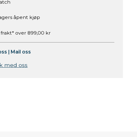
atch
agers åpent kjøp
 frakt* over 899,00 kr
oss
|
Mail oss
k med oss