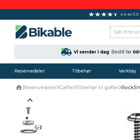
4.4 av 5.0
Vi sender i dag
Bestill før
06
Reservedeler
Tilbehør
Verktøy
Reservedeler
Gafler
Tilbehør til gafler
RockSh
Home