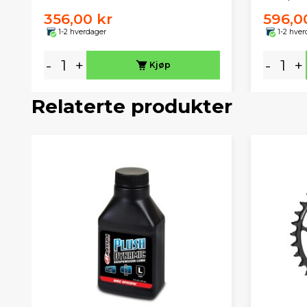
356,00 kr
596,0
1-2 hverdager
1-2 hver
-
+
-
+
Kjøp
Relaterte produkter