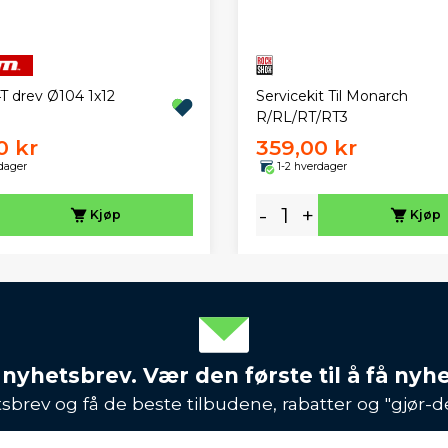
 drev Ø104 1x12
Servicekit Til Monarch
R/RL/RT/RT3
0 kr
359,00 kr
dager
1-2 hverdager
-
+
Kjøp
Kjøp
 nyhetsbrev. Vær den første til å få nyh
sbrev og få de beste tilbudene, rabatter og "gjør-d