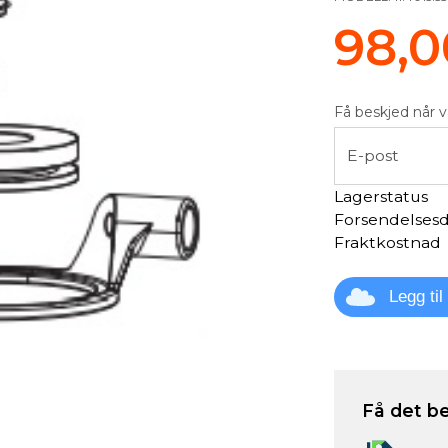
98,0
Få beskjed når v
E-post
Lagerstatus
Forsendelses
Fraktkostnad
Legg ti
Få det be