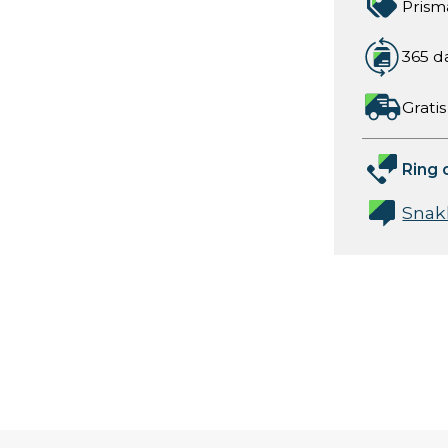
Prism
365 d
Gratis
Ring 
Snak