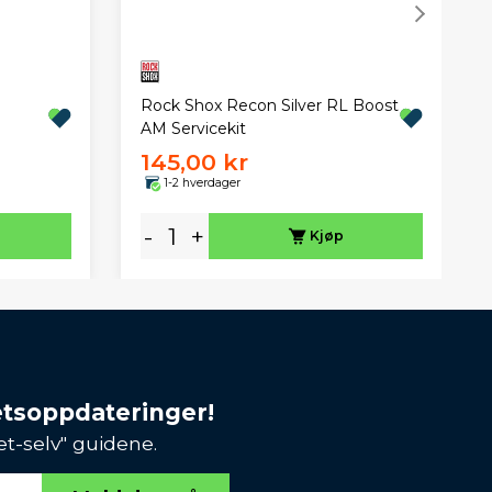
Rock Shox Recon Silver RL Boost
AM Servicekit
145,00 kr
1-2 hverdager
-
+
Kjøp
etsoppdateringer!
et-selv" guidene.