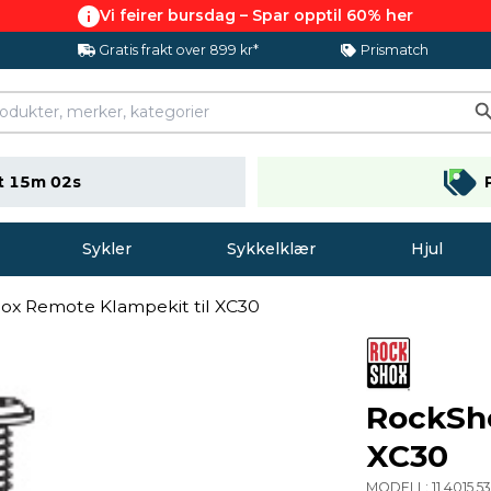
Vi feirer bursdag – Spar opptil 60% her
Gratis frakt over 899 kr*
Prismatch
t 15m 02s
Sykler
Sykkelklær
Hjul
ox Remote Klampekit til XC30
RockSho
XC30
MODELL:
11.4015.5