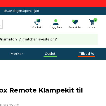
365 dagers åpent kjøp
0
Kontakt
Logg Inn
Favoritter
Kurv
Prismatch
Vi matcher laveste pris*
Merker
Outlet
Tilbud %
x Remote Klampekit til
36.010
(
25893
)