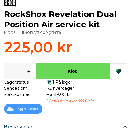
RockShox Revelation Dual
Position Air service kit
MODELL:
11.4015.553.000
(
25455
)
225,00 kr
-
+
Kjøp
Lagerstatus
1 På lager
Sendes om
1-2 hverdager
Fraktkostnad
Fra 89,00 kr
* Gratis frakt over 899,00 kr
Legg til GoWish
Beskrivelse