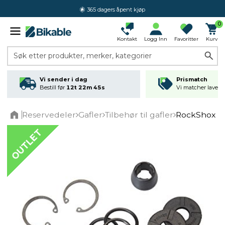
365 dagers åpent kjøp
0
Kontakt
Logg Inn
Favoritter
Kurv
Søk etter produkter, merker, kategorier
Vi sender i dag
Prismatch
Bestill før
12t 22m 45s
Vi matcher laveste
Reservedeler
Gafler
Tilbehør til gafler
RockShox Rev
Home
OUTLET