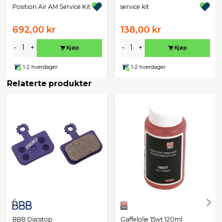
Position Air AM Service Kit
service kit
692,00 kr
138,00 kr
-
+
-
+
Kjøp
Kjøp
1-2 hverdager
1-2 hverdager
Relaterte produkter
BBB Discstop
Gaffelolje 15wt 120ml