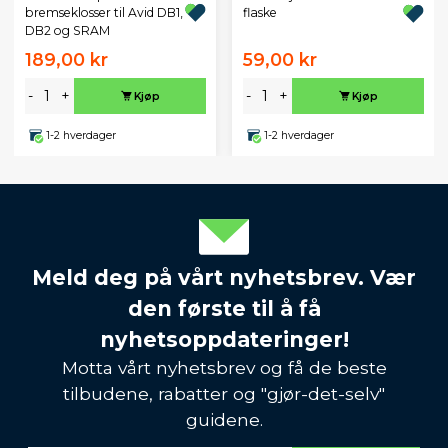
bremseklosser til Avid DB1,
flaske
DB2 og SRAM
189,00 kr
59,00 kr
-
+
-
+
Kjøp
Kjøp
1-2 hverdager
1-2 hverdager
Meld deg på vårt nyhetsbrev. Vær
den første til å få
nyhetsoppdateringer!
Motta vårt nyhetsbrev og få de beste
tilbudene, rabatter og "gjør-det-selv"
guidene.