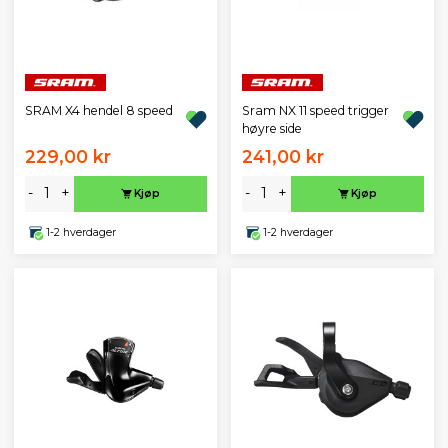
SRAM X4 hendel 8 speed
Sram NX 11 speed trigger
høyre side
229,00 kr
241,00 kr
-
+
-
+
Kjøp
Kjøp
1-2 hverdager
1-2 hverdager