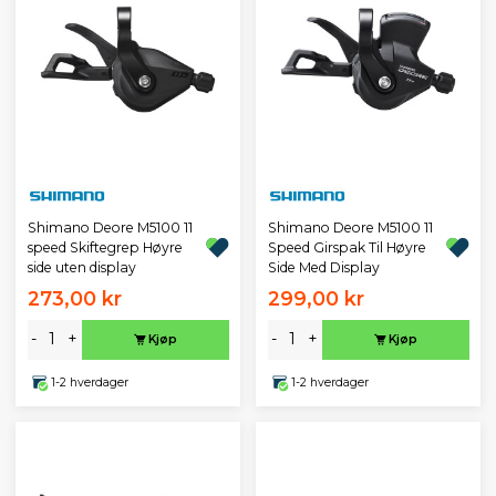
Shimano Deore M5100 11
Shimano Deore M5100 11
speed Skiftegrep Høyre
Speed Girspak Til Høyre
side uten display
Side Med Display
273,00 kr
299,00 kr
-
+
-
+
Kjøp
Kjøp
1-2 hverdager
1-2 hverdager