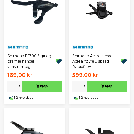
Shimano EF500 3 gir og
Shimano Acera hendel
bremse hendel
Acera høyre 9 speed
venstremseg
Rapidfire+
169,00 kr
599,00 kr
-
+
-
+
Kjøp
Kjøp
1-2 hverdager
1-2 hverdager