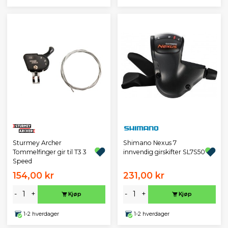
Sturmey Archer
Shimano Nexus 7
Tommelfinger gir til T3 3
innvendig girskifter SL7S50
Speed
154,00 kr
231,00 kr
-
+
-
+
Kjøp
Kjøp
1-2 hverdager
1-2 hverdager