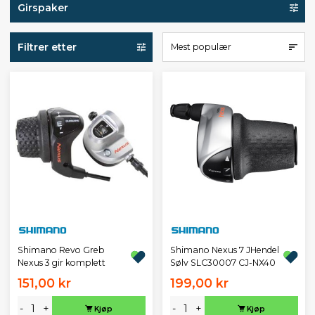
Girspaker
Filtrer etter
Mest populær
Shimano Revo Greb
Shimano Nexus 7 JHendel
Nexus 3 gir komplett
Sølv SLC30007 CJ-NX40
151,00 kr
199,00 kr
-
+
-
+
Kjøp
Kjøp