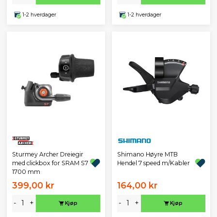
1-2 hverdager
1-2 hverdager
Sturmey Archer Dreiegir
Shimano Høyre MTB
med clickbox for SRAM S7
Hendel 7 speed m/Kabler
1700 mm
399,00 kr
164,00 kr
-
+
-
+
Kjøp
Kjøp