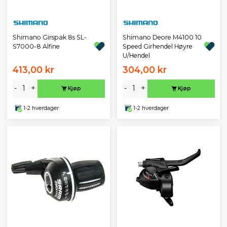
Shimano Girspak 8s SL-
Shimano Deore M4100 10
S7000-8 Alfine
Speed Girhendel Høyre
U/Hendel
413,00 kr
304,00 kr
-
+
-
+
Kjøp
Kjøp
1-2 hverdager
1-2 hverdager