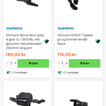
Shimano Nexus Revo grep
Shimano EF500 7 Speed
8 gear SL-C60018L inkl.
gir og bremse hendel
gearwire med ytterkabel
høyre
2330mm lang sort
189,00 kr
174,00 kr
-
+
-
+
Kjøp
Kjøp
1-2 hverdager
1-2 hverdager