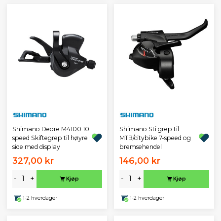
Shimano Deore M4100 10
Shimano Sti grep til
speed Skiftegrep til høyre
MTB/citybike 7-speed og
side med display
bremsehendel
327,00 kr
146,00 kr
-
+
-
+
Kjøp
Kjøp
1-2 hverdager
1-2 hverdager