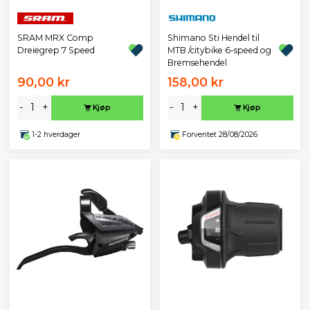
SRAM MRX Comp
Shimano Sti Hendel til
Dreiegrep 7 Speed
MTB /citybike 6-speed og
Bremsehendel
90,00 kr
158,00 kr
-
+
-
+
Kjøp
Kjøp
1-2 hverdager
Forventet 28/08/2026