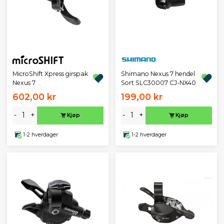
MicroShift Xpress girspak
Shimano Nexus 7 hendel
Nexus 7
Sort SLC30007 CJ-NX40
602,00 kr
199,00 kr
-
+
-
+
Kjøp
Kjøp
1-2 hverdager
1-2 hverdager