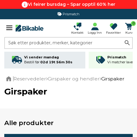
Vi feirer bursdag – Spar opptil 60% her
365 dagers åpent kjøp
0
Kontakt
Logg Inn
Favoritter
Kurv
Søk etter produkter, merker, kategorier
Vi sender mandag
Prismatch
Bestill før
02d 19t 56m 30s
Vi matcher laveste
Reservedeler
Girspaker og hendler
Girspaker
Home
Girspaker
Alle produkter