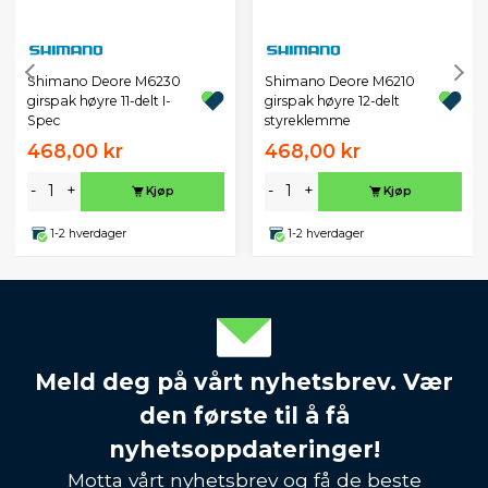
Shimano Deore M6230
Shimano Deore M6210
girspak høyre 11-delt I-
girspak høyre 12-delt
Spec
styreklemme
468,00 kr
468,00 kr
-
+
-
+
Kjøp
Kjøp
1-2 hverdager
1-2 hverdager
Meld deg på vårt nyhetsbrev. Vær
den første til å få
nyhetsoppdateringer!
Motta vårt nyhetsbrev og få de beste