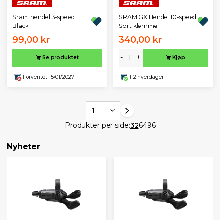
Sram hendel 3-speed
SRAM GX Hendel 10-speed
Black
Sort klemme
99,00 kr
340,00 kr
-
+
Se produktet
Kjøp
Forventet 15/01/2027
1-2 hverdager
1
Produkter per side:
32
64
96
Nyheter