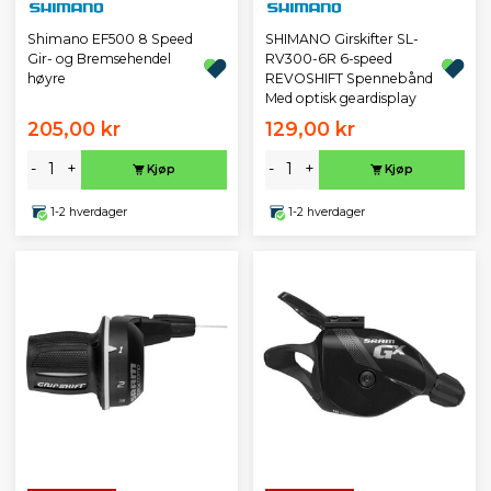
Shimano EF500 8 Speed
SHIMANO Girskifter SL-
Gir- og Bremsehendel
RV300-6R 6-speed
høyre
REVOSHIFT Spennebånd
Med optisk geardisplay
205,00 kr
129,00 kr
-
+
-
+
Kjøp
Kjøp
1-2 hverdager
1-2 hverdager