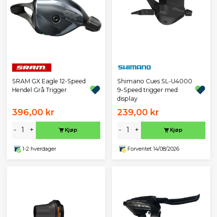
SRAM GX Eagle 12-Speed
Shimano Cues SL-U4000
Hendel Grå Trigger
9-Speed trigger med
display
396,00 kr
239,00 kr
-
+
-
+
Kjøp
Kjøp
1-2 hverdager
Forventet 14/08/2026