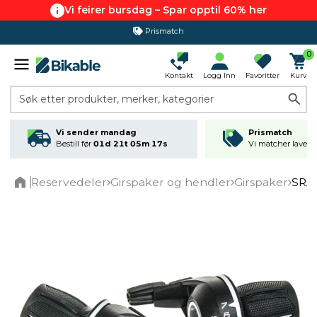
Vi feirer bursdag – Spar opptil 60% her
Prismatch
365 dagers åpent kjøp
0
Kontakt
Logg Inn
Favoritter
Kurv
Søk etter produkter, merker, kategorier
Vi sender mandag
Prismatch
Bestill før
01d 21t 05m 17s
Vi matcher laveste
Reservedeler
Girspaker og hendler
Girspaker
SRA
Home