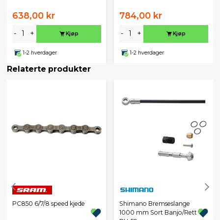
638,00 kr
784,00 kr
-
+
-
+
Kjøp
Kjøp
1-2 hverdager
1-2 hverdager
Relaterte produkter
PC850 6/7/8 speed kjede
Shimano Bremseslange
1000 mm Sort Banjo/Rett