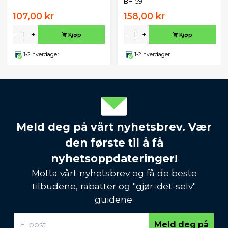
BH-59
107,00 kr
158,00 kr
-
+
-
+
Kjøp
Kjøp
1-2 hverdager
1-2 hverdager
Meld deg på vårt nyhetsbrev. Vær
den første til å få
nyhetsoppdateringer!
Motta vårt nyhetsbrev og få de beste
tilbudene, rabatter og "gjør-det-selv"
guidene.
Meld deg på