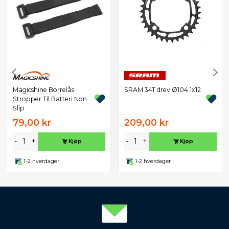
Magicshine Borrelås
SRAM 34T drev Ø104 1x12
Stropper Til Batteri Non
Slip
79,00 kr
209,00 kr
-
+
-
+
Kjøp
Kjøp
1-2 hverdager
1-2 hverdager