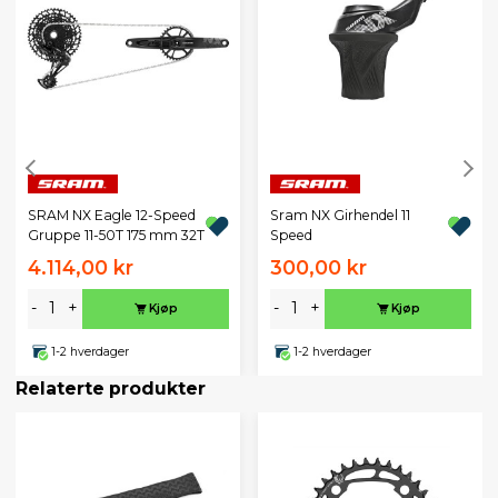
SRAM NX Eagle 12-Speed
Sram NX Girhendel 11
Gruppe 11-50T 175 mm 32T
Speed
4.114,00 kr
300,00 kr
-
+
-
+
Kjøp
Kjøp
1-2 hverdager
1-2 hverdager
Relaterte produkter