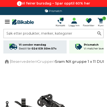
Vi feirer bursdag – Spar opptil 60% her
Prismatch
0
Kontakt
Logg Inn
Favoritter
Kurv
Søk etter produkter, merker, kategorier
Vi sender mandag
Prismatch
Bestill før
02d 03t 50m 57s
Vi matcher laveste
Reservedeler
Grupper
Sram NX gruppe 1 x 11 DUB
Home