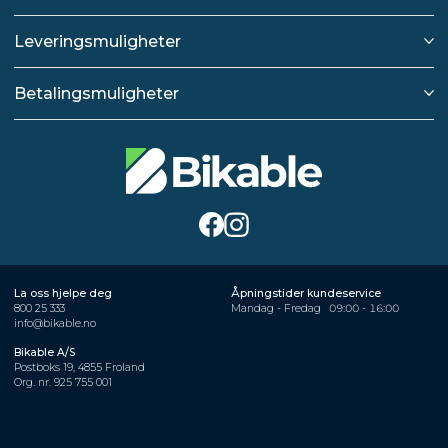
Leveringsmuligheter
Betalingsmuligheter
La oss hjelpe deg
Åpningstider kundeservice
800 25 333
Mandag - Fredag
09:00 - 16:00
info@bikable.no
Bikable A/S
Postboks 19, 4855 Froland
Org. nr. 925 755 001