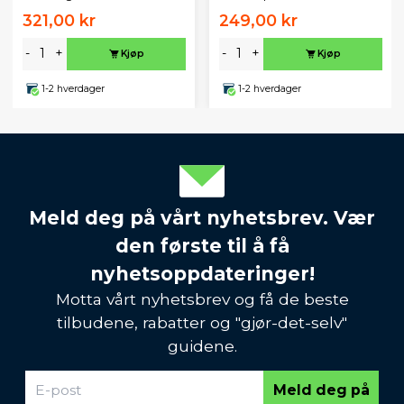
321,00 kr
249,00 kr
-
+
-
+
Kjøp
Kjøp
1-2 hverdager
1-2 hverdager
Meld deg på vårt nyhetsbrev. Vær
den første til å få
nyhetsoppdateringer!
Motta vårt nyhetsbrev og få de beste
tilbudene, rabatter og "gjør-det-selv"
guidene.
Meld deg på