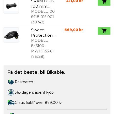
SRAM DUB
321,00 kr
100 mm
BSA
MODELL:
00
Kranklager
6418 015 001
(
30743
)
Sweet
669,00 kr
Protection
Ripper
MODELL:
MIPS
845106-
sykkelhjelm
MWHT-53-61
Matte Black
(
76238
)
Få det beste, bli Bikable.
Prismatch
365 dagers åpent kjøp
Gratis frakt* over 899,00 kr