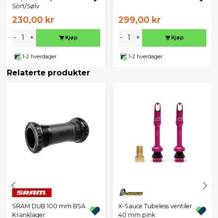
Sort/Sølv
230,00 kr
299,00 kr
-
+
-
+
Kjøp
Kjøp
1-2 hverdager
1-2 hverdager
Relaterte produkter
X-Sauce Tubeless ventiler
SRAM DUB 100 mm BSA
40 mm pink
Kranklager