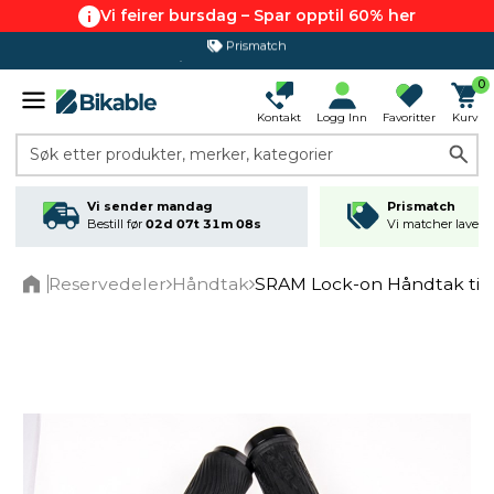
Vi feirer bursdag – Spar opptil 60% her
Prismatch
365 dagers åpent kjøp
0
Kontakt
Logg Inn
Favoritter
Kurv
Søk etter produkter, merker, kategorier
Vi sender mandag
Prismatch
Bestill før
02d 07t 31m 07s
Vi matcher laveste
Reservedeler
Håndtak
SRAM Lock-on Håndtak til G
Home