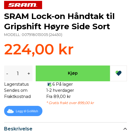
SRAM Lock-on Håndtak til
Gripshift Høyre Side Sort
MODELL:
007918013005
(
24450
)
224,00 kr
-
+
Kjøp
Lagerstatus
6 På lager
Sendes om
1-2 hverdager
Fraktkostnad
Fra 89,00 kr
* Gratis frakt over 899,00 kr
Legg til GoWish
Beskrivelse