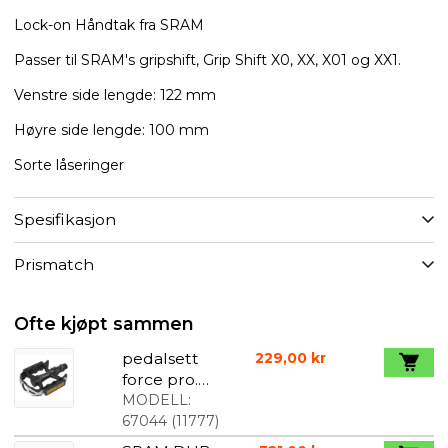
Lock-on Håndtak fra SRAM
Passer til SRAM's gripshift, Grip Shift X0, XX, X01 og XX1.
Venstre side lengde: 122 mm
Høyre side lengde: 100 mm
Sorte låseringer
Spesifikasjon
Prismatch
Ofte kjøpt sammen
pedalsett
229,00 kr
force pro.
lager
MODELL:
67044
(
11777
)