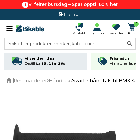
Vi feirer bursdag – Spar opptil 60% her
Prismatch
0
Kontakt
Logg Inn
Favoritter
Kurv
Søk etter produkter, merker, kategorier
Vi sender i dag
Prismatch
Bestill før
15t 11m 25s
Vi matcher laveste
Reservedeler
Håndtak
Svarte håndtak Til BMX & 
Home