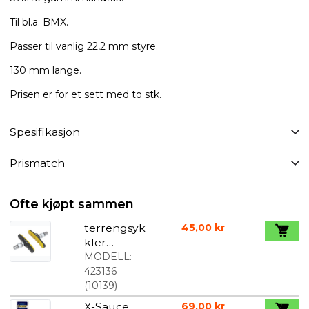
Til bl.a. BMX.
Passer til vanlig 22,2 mm styre.
130 mm lange.
Prisen er for et sett med to stk.
Spesifikasjon
Prismatch
Ofte kjøpt sammen
terrengsyk
45,00 kr
kler
bremsegu
MODELL:
mmi Sort-
423136
gul
(
10139
)
X-Sauce
69,00 kr