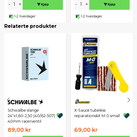
-
+
-
+
Kjøp
Kjøp
1-2 hverdager
1-2 hverdager
Relaterte produkter
Schwalbe slange
X-Sauce tubeless
24"x1,60-2,50 (40/62-507)
reparationskit M-0 small
40mm racerventil
89,00 kr
69,00 kr