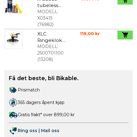
tubeless
reparations
MODELL:
kit M-0
X03415
small
(
76982
)
XLC
119,00 kr
Ringeklokk
e i ekte
MODELL:
messing
2500701100
(
13208
)
Få det beste, bli Bikable.
Prismatch
365 dagers åpent kjøp
Gratis frakt* over 899,00 kr
Ring oss
|
Mail oss