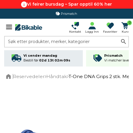
Vi feirer bursdag – Spar opptil 60% her
Prismatch
0
Kontakt
Logg Inn
Favoritter
Kurv
Søk etter produkter, merker, kategorier
Vi sender mandag
Prismatch
Bestill før
02d 13t 02m 08s
Vi matcher laveste
Reservedeler
Håndtak
T-One DNA Grips 2 stk. Med
Home