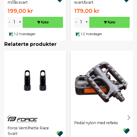
m/lås svart
svart/svart
199,00 kr
179,00 kr
-
+
-
+
Kjøp
Kjøp
1-2 hverdager
1-2 hverdager
Relaterte produkter
Pedal nylon med refleks
Force Ventilhette Race
Svart