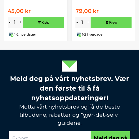
45,00 kr
79,00 kr
-
+
-
+
Kjøp
Kjøp
1-2 hverdager
1-2 hverdager
Meld deg på vårt nyhetsbrev. Vær
den første til å få
nyhetsoppdateringer!
Motta vårt nyhetsbrev og få de beste
tilbudene, rabatter og "gjør-det-selv"
guidene.
Meld deg på