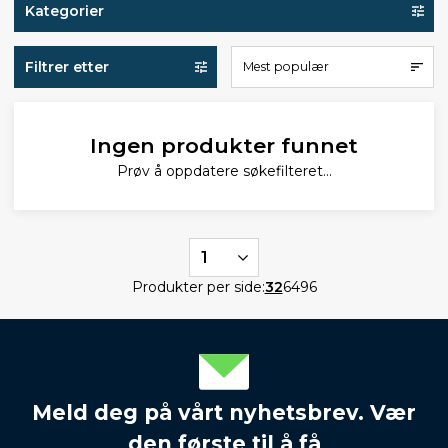
Kategorier
Filtrer etter
Mest populær
Ingen produkter funnet
Prøv å oppdatere søkefilteret...
1
Produkter per side:
32
64
96
Meld deg på vårt nyhetsbrev. Vær
den første til å få