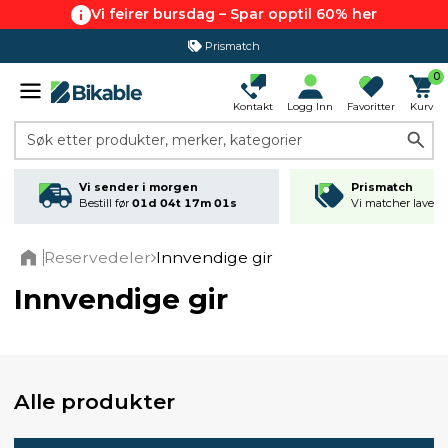
Vi feirer bursdag – Spar opptil 60% her
Prismatch
0
Kontakt
Logg Inn
Favoritter
Kurv
Søk etter produkter, merker, kategorier
Vi sender i morgen
Prismatch
Bestill før
01d 04t 17m 01s
Vi matcher laveste
Reservedeler
Innvendige gir
Home
Innvendige gir
Alle produkter