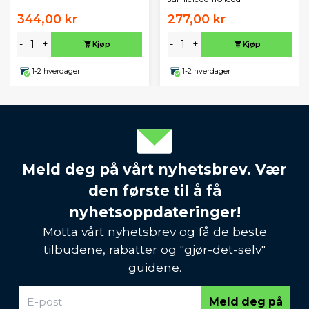
344,00 kr
277,00 kr
-
+
-
+
Kjøp
Kjøp
1-2 hverdager
1-2 hverdager
Meld deg på vårt nyhetsbrev. Vær
den første til å få
nyhetsoppdateringer!
Motta vårt nyhetsbrev og få de beste
tilbudene, rabatter og "gjør-det-selv"
guidene.
Meld deg på