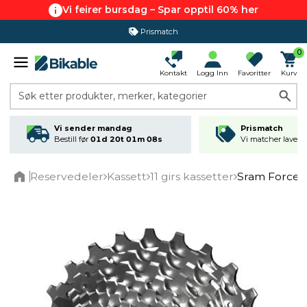
Vi feirer bursdag – Spar opptil 60% her
Prismatch
0
Kontakt
Logg Inn
Favoritter
Kurv
Søk etter produkter, merker, kategorier
Vi sender mandag
Prismatch
Bestill før
01d 20t 01m 08s
Vi matcher laveste
Reservedeler
Kassett
11 girs kassetter
Sram Force P
Home