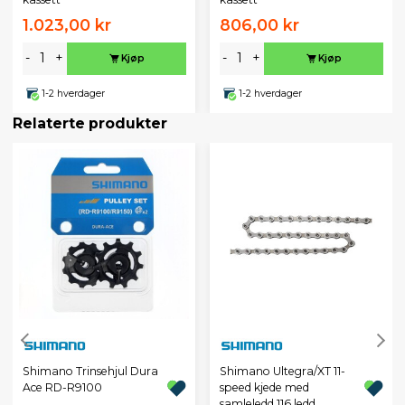
1.023,00 kr
806,00 kr
-
+
-
+
Kjøp
Kjøp
1-2 hverdager
1-2 hverdager
Relaterte produkter
Shimano Trinsehjul Dura
Shimano Ultegra/XT 11-
Ace RD-R9100
speed kjede med
samleledd 116 ledd