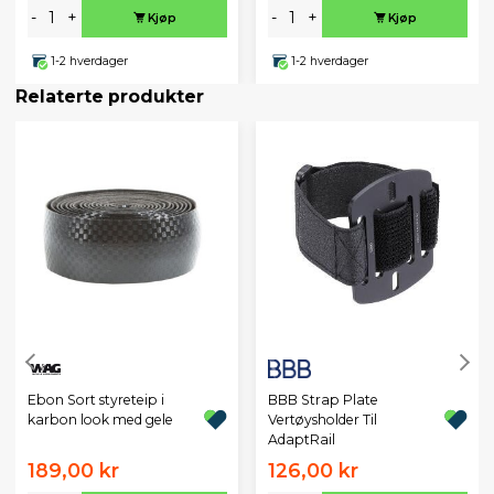
-
+
-
+
Kjøp
Kjøp
1-2 hverdager
1-2 hverdager
Relaterte produkter
Ebon Sort styreteip i
BBB Strap Plate
karbon look med gele
Vertøysholder Til
AdaptRail
189,00 kr
126,00 kr