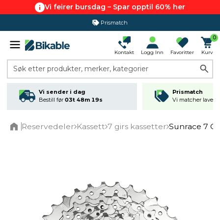
Vi feirer bursdag – Spar opptil 60% her
Prismatch
0
Kontakt
Logg Inn
Favoritter
Kurv
Søk etter produkter, merker, kategorier
Vi sender i dag
Prismatch
Bestill før
03t 48m 19s
Vi matcher laveste
Reservedeler
Kassett
7 girs kassetter
Sunrace 7 Gir
Home