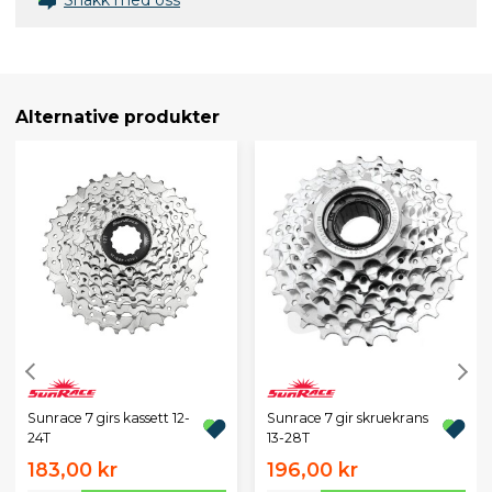
Alternative produkter
Sunrace 7 girs kassett 12-
Sunrace 7 gir skruekrans
24T
13-28T
183,00 kr
196,00 kr