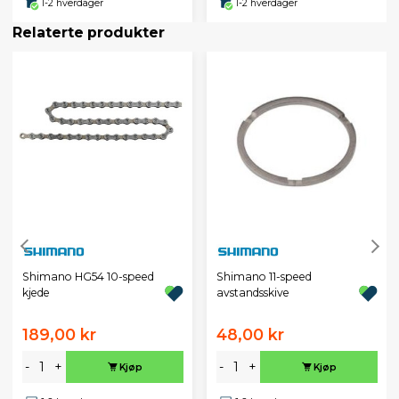
1-2 hverdager
1-2 hverdager
Relaterte produkter
Shimano HG54 10-speed
Shimano 11-speed
kjede
avstandsskive
189,00 kr
48,00 kr
-
+
-
+
Kjøp
Kjøp