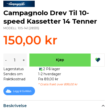
Campagnolo Drev Til 10-
speed Kassetter 14 Tenner
MODELL:
10S-141
(
28535
)
150,00 kr
-
+
Kjøp
Lagerstatus
2 På lager
Sendes om
1-2 hverdager
Fraktkostnad
Fra 89,00 kr
* Gratis frakt over 899,00 kr
Legg til GoWish
Beskrivelse