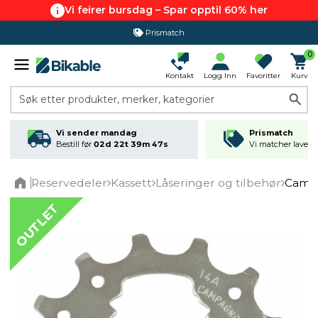
Vi feirer bursdag – Spar opptil 60% her
Prismatch
0
Kontakt
Logg Inn
Favoritter
Kurv
Søk etter produkter, merker, kategorier
Vi sender mandag
Prismatch
Bestill før
02d 22t 39m 47s
Vi matcher laveste
Reservedeler
Kassett
Låseringer og tilbehør
Campa
Home
OUTLET